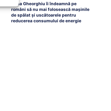
Oana Gheorghiu îi îndeamnă pe
români să nu mai folosească mașinile
de spălat și uscătoarele pentru
reducerea consumului de energie