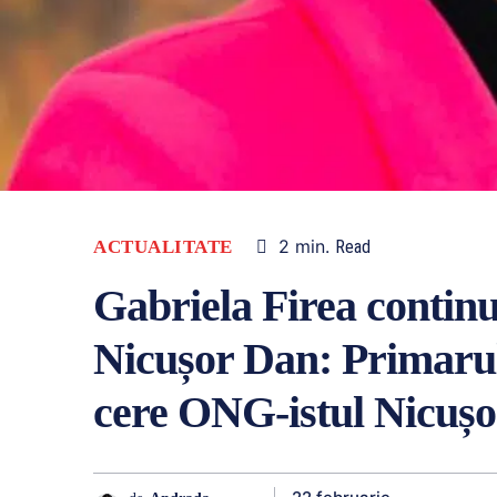
2
min.
ACTUALITATE
Read
Gabriela Firea continuă
Nicușor Dan: Primarul 
cere ONG-istul Nicușo