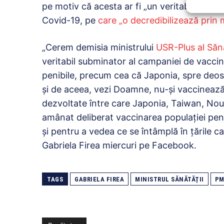
pe motiv că acesta ar fi „un veritabil subm
Covid-19, pe
care „o decredibilizează prin m
„Cerem demisia ministrului
USR-Plus al Sănă
veritabil subminator al campaniei de vaccin
penibile, precum cea că Japonia, spre deos
şi de aceea, vezi Doamne, nu-şi vaccinează p
dezvoltate între care Japonia, Taiwan, Nou
amânat deliberat vaccinarea populaţiei pentr
şi pentru a vedea ce se întâmplă în ţările ca
Gabriela Firea miercuri pe Facebook.
TAGS
GABRIELA FIREA
MINISTRUL SĂNĂTĂȚII
PM