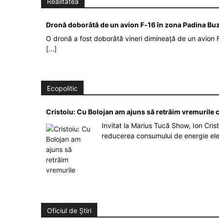
Realitatea
Dronă doborâtă de un avion F‑16 în zona Padina Bu
O dronă a fost doborâtă vineri dimineață de un avion F
[...]
Ecopolitic
Cristoiu: Cu Bolojan am ajuns să retrăim vremurile
Invitat la Marius Tucă Show, Ion Crist
reducerea consumului de energie el
Oficiul de Știri