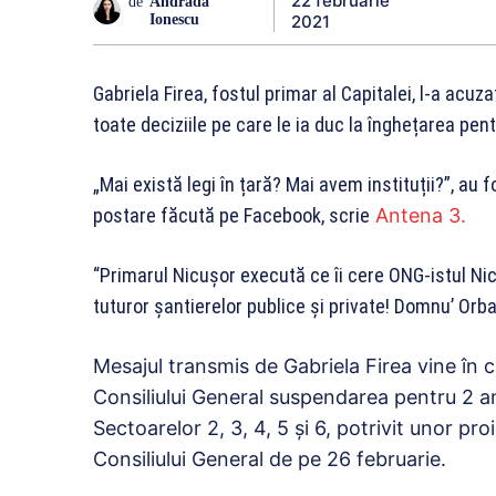
22 februarie
de
Andrada
2021
Ionescu
Gabriela Firea, fostul primar al Capitalei, l-a acuza
toate deciziile pe care le ia duc la înghețarea pent
„Mai există legi în țară? Mai avem instituții?”, au f
postare făcută pe Facebook, scrie
Antena 3.
“Primarul Nicușor execută ce îi cere ONG-istul Nic
tuturor șantierelor publice și private! Domnu’ Or
Mesajul transmis de Gabriela Firea vine în 
Consiliului General suspendarea pentru 2 a
Sectoarelor 2, 3, 4, 5 și 6, potrivit unor pro
Consiliului General de pe 26 februarie.