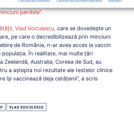
inator al campaniei de vaccinare” împortiva
inciuni penibile”.
tăţii, Vlad Voiculescu,
care se dovedeşte un
are, pe care o decredibilizează prin minciuni
ebire de România, n-ar avea acces la vaccin
opulaţia. În realitate, mai multe ţări
a Zeelandă, Australia, Coreea de Sud, au
u a aştepta noi rezultate ale testelor clinice
re îşi vaccinează deja cetăţenii”, a scris
P
VLAD VOICULESCU