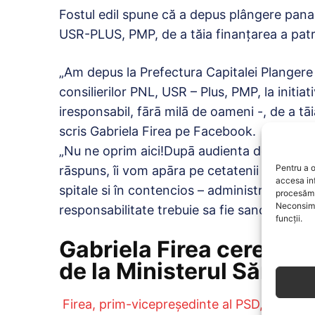
Fostul edil spune că a depus plângere panal
USR-PLUS, PMP, de a tăia finanțarea a patru
„Am depus la Prefectura Capitalei Plangere 
consilierilor PNL, USR – Plus, PMP, la initiat
iresponsabil, fārā milā de oameni -, de a tāi
scris Gabriela Firea pe Facebook.
„Nu ne oprim aici!Dupā audienta de azi, la p
Pentru a o
rāspuns, îi vom apāra pe cetatenii care au ne
accesa in
spitale si în contencios – administrativ, la T
procesăm 
Neconsimț
responsabilitate trebuie sa fie sanctionati”
funcții.
Gabriela Firea cere dem
de la Ministerul Sănătăţ
Firea, prim-vicepreşedinte al PSD,
a cerut d