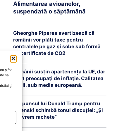
Alimentarea avioanelor,
suspendată o săptămână
Gheorghe Piperea avertizează că
românii vor plăti taxe pentru
centralele pe gaz și sobe sub formă
de certificate de CO2
oca și/sau
Românii susțin apartenența la UE, dar
ite să
sunt preocupați de inflație. Calitatea
vieții, sub media europeană.
stici și
Răspunsul lui Donald Trump pentru
Zelenski schimbă tonul discuției: „Și
noi vrem rachete”