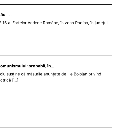
zău -…
‑16 al Forțelor Aeriene Române, în zona Padina, în județul
 comunismului; probabil, în…
oiu susține că măsurile anunțate de Ilie Bolojan privind
ectrică
[...]