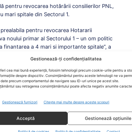
ă pentru revocarea hotărârii consilierilor PNL,
 mari spitale din Sectorul 1.
prealabila pentru revocarea Hotararii
iva noului primar al Sectorului 1 – un om politic
a finantarea a 4 mari si importante spitale”, a
Gestionează-ți confidențialitatea
refectul Municipiului Bucuresti, în functie de
feri cea mai bună experiență, folosim tehnologii precum cookie-urile pentru a st
voie sa fie diagnosticati si tratati la aceste
formațiile despre dispozitiv. Consimțământul pentru aceste tehnologii ne va perm
ribunalul Bucuresti.Oamenii politici fārā pic
date precum comportamentul de navigare sau ID-uri unice pe acest site.
ământul sau retragerea consimțământului poate afecta negativ anumite caracteri
, a scris Gabrieka Firea pe Facebook.
isia lui Vlad Voiculescu
Gestionează furnizori
Citește mai multe despre aceste scopuri
ii
Acceptă
Gestionează opțiunile
emisia ministrului Sănătăţii, Vlad Voiculescu,
Politică de cookies
Politică de confidențialitate
Contact