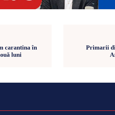
m carantina în
Primarii di
ouă luni
A