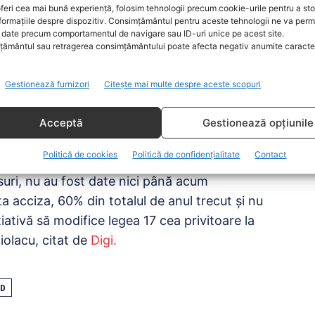
a Secţiei de Investigare a Infracţiunilor din
feri cea mai bună experiență, folosim tehnologii precum cookie-urile pentru a st
formațiile despre dispozitiv. Consimțământul pentru aceste tehnologii ne va perm
ptat de Comisia juridică a Camerei
date precum comportamentul de navigare sau ID-uri unice pe acest site.
ţional.
ământul sau retragerea consimțământului poate afecta negativ anumite caracteri
a la Curtea Constituţională acest proiect cu
Gestionează furnizori
Citește mai multe despre aceste scopuri
ider neconstituţional”, a spus Ciolacu, într-o
Acceptă
Gestionează opțiunile
Politică de cookies
Politică de confidențialitate
Contact
ste într-o lume paralelă față de ceea ce se
uri, nu au fost date nici până acum
ta acciza, 60% din totalul de anul trecut și nu
țiativă să modifice legea 17 cea privitoare la
iolacu, citat de
Digi.
D