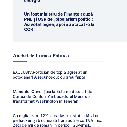
energie
Un fost ministru de Finanțe acuză
PNL și USR de „bipolarism politic”:
Au votat legea, apoi au atacat-o la
CCR
Anchetele Lumea Politică
EXCLUSIV.Politician de top a agresat un
octogenar! A recunoscut cu greu fapta
Mandatul Oanei Țoiu la Externe detonat de
Curtea de Conturi. Ambasadorul Muraru a
transformat Washington în Teheran!
Cu digitalizare 12% la cadastru, statul dă vina
pe hackeri și blochează tranzacțiile cu TVA mic.
Zeci de mii de români în pericol! Guvernul...