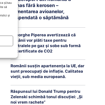
oca și/sau
rămas fără kerosen –
ite să
Alimentarea avioanelor,
stici și
suspendată o săptămână
Gheorghe Piperea avertizează că
românii vor plăti taxe pentru
centralele pe gaz și sobe sub formă
de certificate de CO2
Românii susțin apartenența la UE, dar
sunt preocupați de inflație. Calitatea
vieții, sub media europeană.
Răspunsul lui Donald Trump pentru
Zelenski schimbă tonul discuției: „Și
noi vrem rachete”