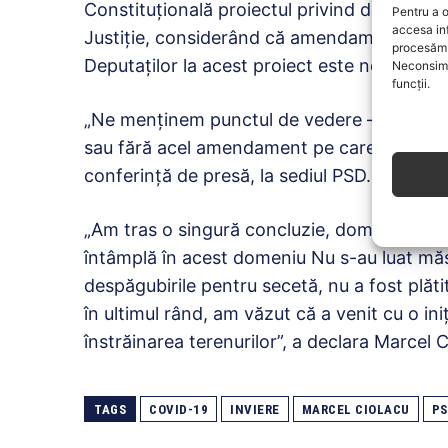
Constituţională proiectul privind desfiinţare
Pentru a o
accesa in
Justiţie, considerând că amendamentul ado
procesăm 
Deputaţilor la acest proiect este neconstitu
Neconsimț
funcții.
„Ne menţinem punctul de vedere – vom atac
sau fără acel amendament pe care eu îl cons
conferinţă de presă, la sediul PSD.
„Am tras o singură concluzie, domnul Oros e
întâmplă în acest domeniu Nu s-au luat măs
despăgubirile pentru secetă, nu a fost plăti
în ultimul rând, am văzut că a venit cu o ini
înstrăinarea terenurilor”, a declara Marcel C
TAGS
COVID-19
INVIERE
MARCEL CIOLACU
PS