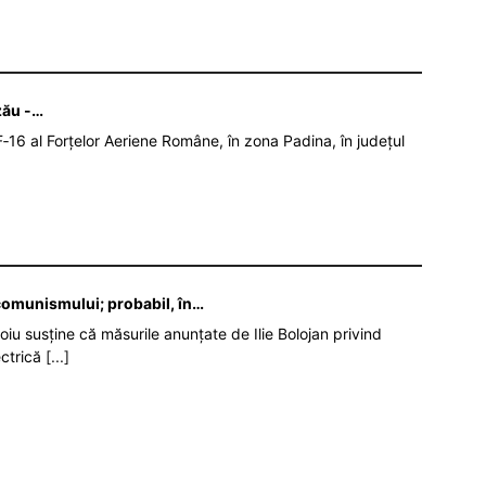
zău -…
‑16 al Forțelor Aeriene Române, în zona Padina, în județul
 comunismului; probabil, în…
oiu susține că măsurile anunțate de Ilie Bolojan privind
ectrică
[...]