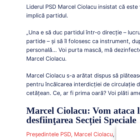
Liderul PSD Marcel Ciolacu insistat că est
implică partidul.
„Una e să duc partidul într-o direcție – lucru
partide – și să îl folosesc ca instrument, d
personală… Voi purta mască, mă dezinfectez, 
Marcel Ciolacu.
Marcel Ciolacu s-a arătat dispus să plăteasc
pentru încălcarea interdicției de circulație 
cetățean. Ce, ar fi prima oară? Voi plăti am
Marcel Ciolacu: Vom ataca 
desfiinţarea Secției Speciale
Preşedintele PSD, Marcel Ciolacu
, a declar