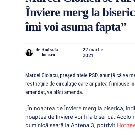
Înviere merg la biseric
îmi voi asuma fapta”
22 martie
de
Andrada
2021
Ionescu
Marcel Ciolacu, președintele PSD, anunță că va mer
restricțiile de circulație care ar putea fi impuse î
amendat, va plăti amenda.
„​În noaptea de Înviere merg la biserică, indi
noaptea de Înviere voi fi la biserică. Acolo
duminică seară la Antena 3, potrivit
Hotne