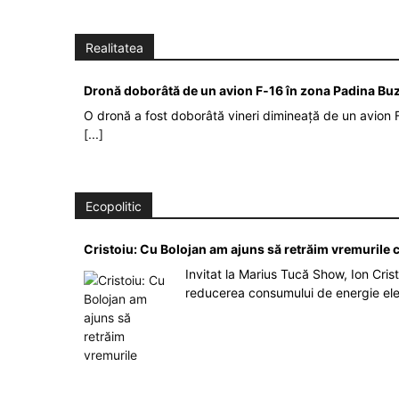
Realitatea
Dronă doborâtă de un avion F‑16 în zona Padina Bu
O dronă a fost doborâtă vineri dimineață de un avion F
[...]
Ecopolitic
Cristoiu: Cu Bolojan am ajuns să retrăim vremurile
Invitat la Marius Tucă Show, Ion Crist
reducerea consumului de energie el