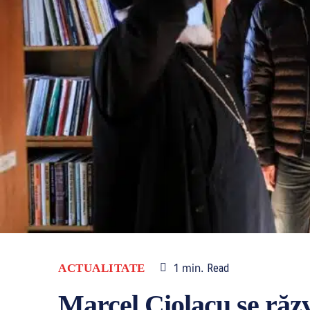
1
min.
ACTUALITATE
Read
Marcel Ciolacu se răzv