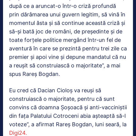
după ce a aruncat-o într-o criză profundă
prin dărâmarea unui guvern legitim, să vină în
momentul ăsta şi să continue această criză şi
să-şi bată joc de români, de preşedinte şi de
toate forţele politice mergând într-un fel de
aventură în care se prezintă pentru trei zile ca
premier şi apoi vine şi depune mandatul că nu
a reuşit să construiască o majoritate”, a mai
spus Rareș Bogdan.
Eu cred că Dacian Cioloş va reuşi să
construiască o majoritate, pentru că sunt
convins că doamna Şoşoacă şi anti-vacciniştii
din faţa Palatului Cotroceni abia aşteaptă să-l
voteze”, a afirmat Rareş Bogdan, luni seară, la
Digi24.