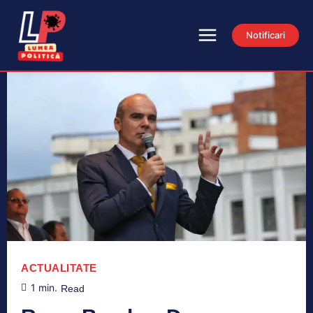
Notificari
ACTUALITATE
1
min.
Read