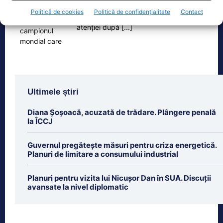
cucerit un titlu mondial la box
Politică de cookies
Politică de confidențialitate
Contact
profesionist, este din nou în centrul
atenției după
[...]
Ultimele știri
Diana Șoșoacă, acuzată de trădare. Plângere penală
la ÎCCJ
Guvernul pregătește măsuri pentru criza energetică.
Planuri de limitare a consumului industrial
Planuri pentru vizita lui Nicușor Dan în SUA. Discuții
avansate la nivel diplomatic