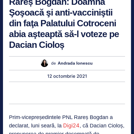
Rareș Bogdan: Doamna
Şoşoacă şi anti-vacciniştii
din faţa Palatului Cotroceni
abia aşteaptă să-l voteze pe
Dacian Cioloș
de
Andrada Ionescu
12 octombrie 2021
Prim-vicepreședintele PNL Rareș Bogdan a
Digi24
declarat, luni seară, la
, că Dacian Cioloș,