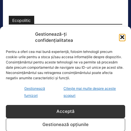
Ecopolitic
Gestionează-ți
Bolojan dă undă verde Transelectrica să
confidențialitatea
taie curentul companiilor, în contextul…
Ilie Bolojan a transmis astăzi că va da
Pentru a oferi cea mai bună experiență, folosim tehnologii precum
undă verde Transelectrica să taie
cookie-urile pentru a stoca și/sau accesa informațiile despre dispozitiv.
curentul companiilor, în contextul
Consimțământul pentru aceste tehnologii ne va permite să procesăm
date precum comportamentul de navigare sau ID-uri unice pe acest site.
actualei crize energetice
[...]
Neconsimțământul sau retragerea consimțământului poate afecta
negativ anumite caracteristici și funcții.
Gestionează
Citește mai multe despre aceste
furnizori
scopuri
Oficiul de Știri
Acceptă
Cine este Petrică Paraschiv, campionul mondial care
execută 11 ani de…
Gestionează opțiunile
Petrică Paraschiv, primul român care a