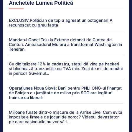
Anchetele Lumea Politică
EXCLUSIV.Politician de top a agresat un octogenar! A
recunoscut cu greu fapta
Mandatul Oanei Țoiu la Externe detonat de Curtea de
Conturi. Ambasadorul Muraru a transformat Washington în
Teheran!
Cu digitalizare 12% la cadastru, statul dă vina pe hackeri
și blochează tranzacțiile cu TVA mic. Zeci de mii de români
în pericol! Guvernul...
Operațiunea Noua Slovă: Bani pentru PNL! ONG-ul finanțat
de Bolojan cu jumătate de milion prin SGG are legături
trainice cu liberalii
Milioane furate dintr-o mișcare de la Arrise Live! Cum evită
impozitele firmele de jocuri de noroc? Videoul devastator
pe care casinourile nu vor să-l...