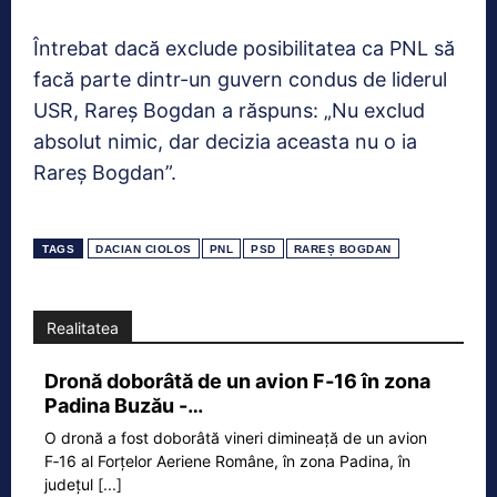
Întrebat dacă exclude posibilitatea ca PNL să
facă parte dintr-un guvern condus de liderul
USR, Rareş Bogdan a răspuns: „Nu exclud
absolut nimic, dar decizia aceasta nu o ia
Rareş Bogdan”.
TAGS
DACIAN CIOLOS
PNL
PSD
RAREȘ BOGDAN
Realitatea
Dronă doborâtă de un avion F‑16 în zona
Padina Buzău -…
O dronă a fost doborâtă vineri dimineață de un avion
F‑16 al Forțelor Aeriene Române, în zona Padina, în
județul
[...]