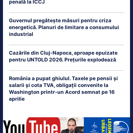
penală la ÎCCJ
Guvernul pregătește măsuri pentru criza
energetică. Planuri de limitare a consumului
industrial
Cazările din Cluj-Napoca, aproape epuizate
pentru UNTOLD 2026. Prețurile explodează
România a pupat ghiulul. Taxele pe pensii și
salarii și cota TVA, obligații convenite la
Washington printr-un Acord semnat pe 16
aprilie