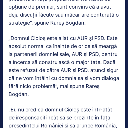
opţiune de premier, sunt convins că a avut
deja discuţii făcute sau măcar are conturată o
strategie”, spune Rareș Bogdan.
„Domnul Cioloş este aliat cu AUR şi PSD. Este
absolut normal ca înainte de orice să meargă
la partenerii domniei sale, AUR şi PSD, pentru
a încerca să construiască o majoritate. Dacă
este refuzat de către AUR şi PSD, atunci sigur
că ne vom întâlni cu domnia sa şi vom dialoga
fără nicio problemă”, mai spune Rareș
Bogdan.
„Eu nu cred că domnul Cioloş este într-atât
de iresponsabil încât să se prezinte în faţa
preşedintelui României şi să arunce România,