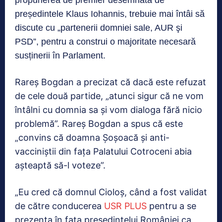
propunerea de premier desemnată de
președintele Klaus Iohannis, trebuie mai întâi să
discute cu „partenerii domniei sale, AUR şi
PSD”, pentru a construi o majoritate necesară
susținerii în Parlament.
Rareș Bogdan a precizat că dacă este refuzat
de cele două partide, „atunci sigur că ne vom
întâlni cu domnia sa şi vom dialoga fără nicio
problemă”. Rareș Bogdan a spus că este
„convins că doamna Şoşoacă şi anti-
vacciniştii din faţa Palatului Cotroceni abia
aşteaptă să-l voteze”.
„Eu cred că domnul Cioloş, când a fost validat
de către conducerea
USR PLUS
pentru a se
prezenta în faţa preşedintelui României ca