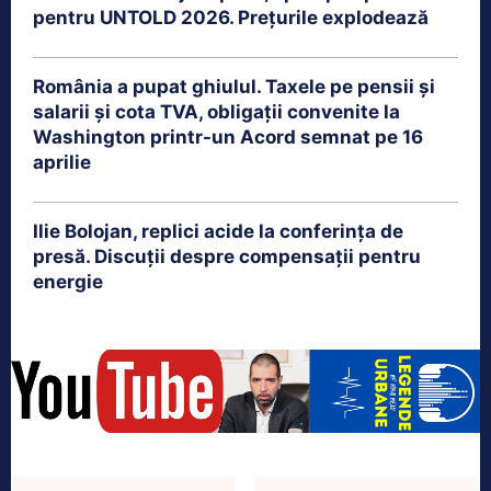
pentru UNTOLD 2026. Prețurile explodează
România a pupat ghiulul. Taxele pe pensii și
salarii și cota TVA, obligații convenite la
Washington printr-un Acord semnat pe 16
aprilie
Ilie Bolojan, replici acide la conferința de
presă. Discuții despre compensații pentru
energie