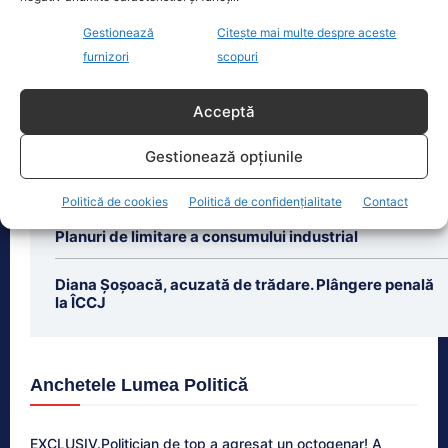
cucerit un titlu mondial la box
profesionist, este din nou în centrul
Gestionează
Citește mai multe despre aceste
atenției după
[...]
furnizori
scopuri
Acceptă
Gestionează opțiunile
Ultimele știri
Politică de cookies
Politică de confidențialitate
Contact
Guvernul pregătește măsuri pentru criza energetică.
Planuri de limitare a consumului industrial
Diana Șoșoacă, acuzată de trădare. Plângere penală
la ÎCCJ
Anchetele Lumea Politică
EXCLUSIV.Politician de top a agresat un octogenar! A