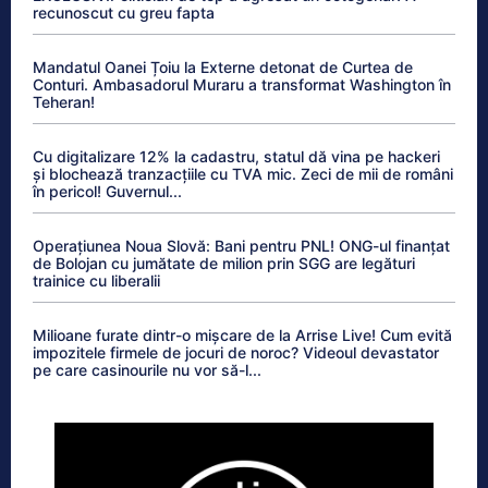
recunoscut cu greu fapta
Mandatul Oanei Țoiu la Externe detonat de Curtea de
Conturi. Ambasadorul Muraru a transformat Washington în
Teheran!
Cu digitalizare 12% la cadastru, statul dă vina pe hackeri
și blochează tranzacțiile cu TVA mic. Zeci de mii de români
în pericol! Guvernul...
Operațiunea Noua Slovă: Bani pentru PNL! ONG-ul finanțat
de Bolojan cu jumătate de milion prin SGG are legături
trainice cu liberalii
Milioane furate dintr-o mișcare de la Arrise Live! Cum evită
impozitele firmele de jocuri de noroc? Videoul devastator
pe care casinourile nu vor să-l...