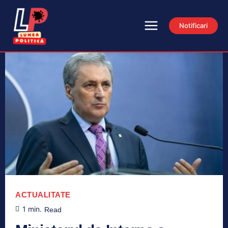
Notificari
ACTUALITATE
1
min.
Read