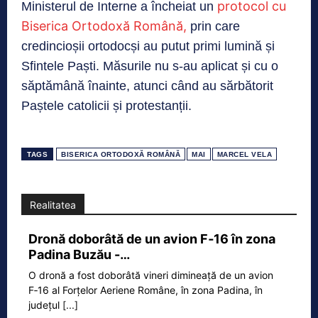
protocol cu
Ministerul de Interne a încheiat un
Biserica Ortodoxă Română,
prin care
credincioșii ortodocși au putut primi lumină și
Sfintele Paști. Măsurile nu s-au aplicat și cu o
săptămână înainte, atunci când au sărbătorit
Paștele catolicii și protestanții.
TAGS
BISERICA ORTODOXĂ ROMÂNĂ
MAI
MARCEL VELA
Realitatea
Dronă doborâtă de un avion F‑16 în zona
Padina Buzău -…
O dronă a fost doborâtă vineri dimineață de un avion
F‑16 al Forțelor Aeriene Române, în zona Padina, în
județul
[...]