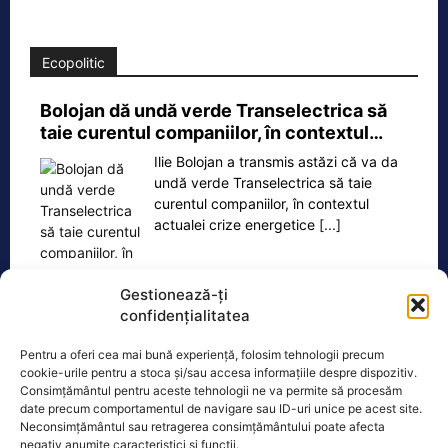
Ecopolitic
Bolojan dă undă verde Transelectrica să
taie curentul companiilor, în contextul…
Ilie Bolojan a transmis astăzi că va da
undă verde Transelectrica să taie
curentul companiilor, în contextul
actualei crize energetice
[...]
Gestionează-ți
confidențialitatea
Oficiul de Știri
Pentru a oferi cea mai bună experiență, folosim tehnologii precum
cookie-urile pentru a stoca și/sau accesa informațiile despre dispozitiv.
Cine este Petrică Paraschiv, campionul mondial care
Consimțământul pentru aceste tehnologii ne va permite să procesăm
execută 11 ani de…
date precum comportamentul de navigare sau ID-uri unice pe acest site.
Neconsimțământul sau retragerea consimțământului poate afecta
Petrică Paraschiv, primul român care a
negativ anumite caracteristici și funcții.