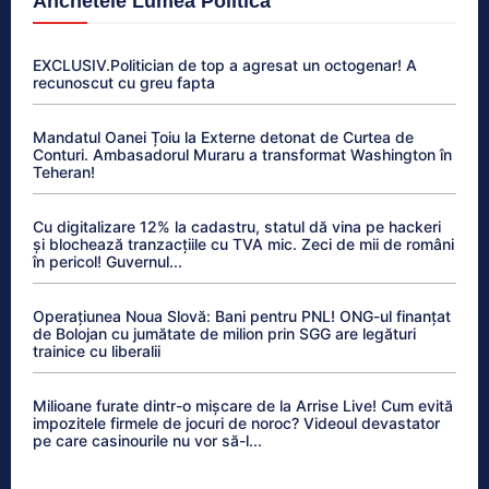
Anchetele Lumea Politică
EXCLUSIV.Politician de top a agresat un octogenar! A
recunoscut cu greu fapta
Mandatul Oanei Țoiu la Externe detonat de Curtea de
Conturi. Ambasadorul Muraru a transformat Washington în
Teheran!
Cu digitalizare 12% la cadastru, statul dă vina pe hackeri
și blochează tranzacțiile cu TVA mic. Zeci de mii de români
în pericol! Guvernul...
Operațiunea Noua Slovă: Bani pentru PNL! ONG-ul finanțat
de Bolojan cu jumătate de milion prin SGG are legături
trainice cu liberalii
Milioane furate dintr-o mișcare de la Arrise Live! Cum evită
impozitele firmele de jocuri de noroc? Videoul devastator
pe care casinourile nu vor să-l...