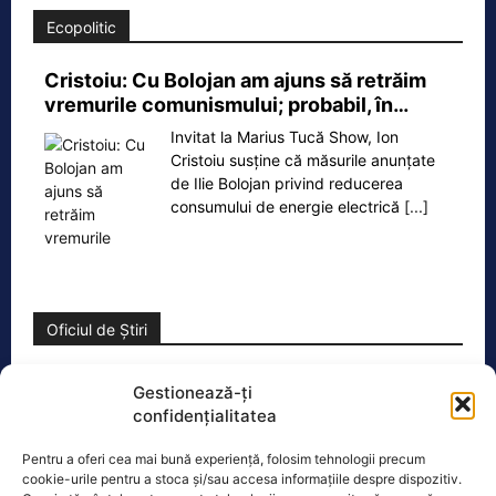
Ecopolitic
Cristoiu: Cu Bolojan am ajuns să retrăim
vremurile comunismului; probabil, în…
Invitat la Marius Tucă Show, Ion
Cristoiu susține că măsurile anunțate
de Ilie Bolojan privind reducerea
consumului de energie electrică
[...]
Oficiul de Știri
Copil din Reghin, salvat după ce și-a prins mâna în
Gestionează-ți
mașina…
confidențialitatea
Un copil de doar 2 ani din Reghin a
Pentru a oferi cea mai bună experiență, folosim tehnologii precum
trecut printr-un moment dramatic,
cookie-urile pentru a stoca și/sau accesa informațiile despre dispozitiv.
vineri, după ce și-a prins mâna