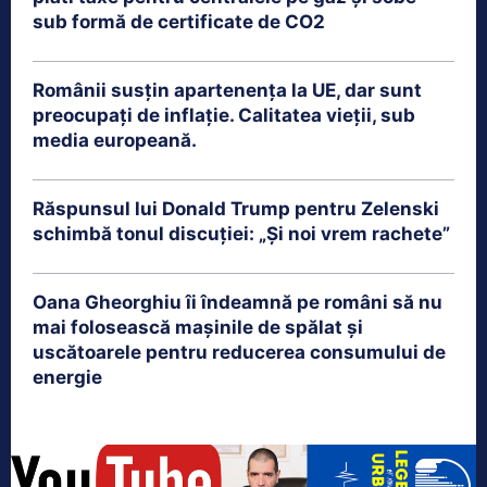
sub formă de certificate de CO2
Românii susțin apartenența la UE, dar sunt
preocupați de inflație. Calitatea vieții, sub
media europeană.
Răspunsul lui Donald Trump pentru Zelenski
schimbă tonul discuției: „Și noi vrem rachete”
Oana Gheorghiu îi îndeamnă pe români să nu
mai folosească mașinile de spălat și
uscătoarele pentru reducerea consumului de
energie