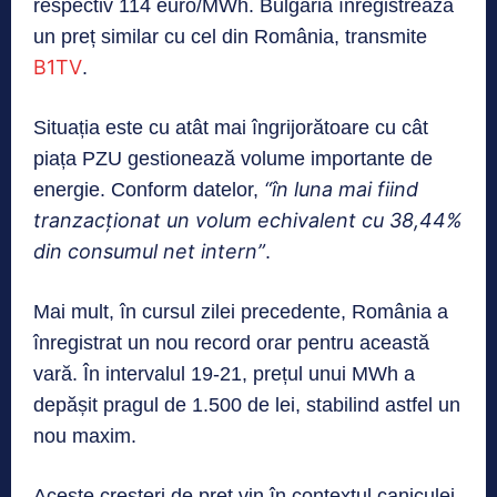
respectiv 114 euro/MWh. Bulgaria înregistrează
un preț similar cu cel din România, transmite
B1TV
.
Situația este cu atât mai îngrijorătoare cu cât
piața PZU gestionează volume importante de
“în luna mai fiind
energie. Conform datelor,
tranzacționat un volum echivalent cu 38,44%
din consumul net intern”
.
Mai mult, în cursul zilei precedente, România a
înregistrat un nou record orar pentru această
vară. În intervalul 19-21, prețul unui MWh a
depășit pragul de 1.500 de lei, stabilind astfel un
nou maxim.
Aceste creșteri de preț vin în contextul caniculei