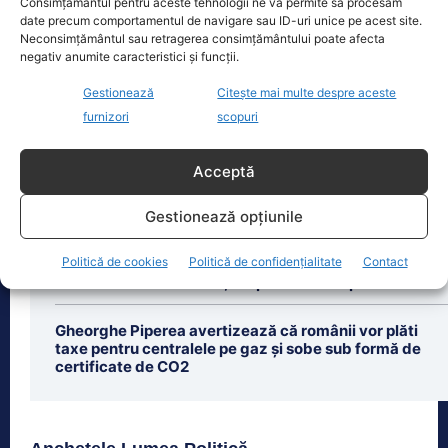
Consimțământul pentru aceste tehnologii ne va permite să procesăm
dreaptă
[...]
date precum comportamentul de navigare sau ID-uri unice pe acest site.
Neconsimțământul sau retragerea consimțământului poate afecta
negativ anumite caracteristici și funcții.
Gestionează
Citește mai multe despre aceste
furnizori
scopuri
Ultimele știri
Acceptă
Bolojan dă undă verde Transelectrica să taie
curentul companiilor, în contextul crizei energetice.
Gestionează opțiunile
Cu cât timp trebuie să le anunțe înainte
Politică de cookies
Politică de confidențialitate
Contact
Un aeroport din România a rămas fără kerosen –
Alimentarea avioanelor, suspendată o săptămână
Gheorghe Piperea avertizează că românii vor plăti
taxe pentru centralele pe gaz și sobe sub formă de
certificate de CO2