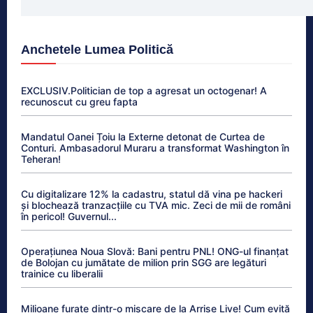
Anchetele Lumea Politică
EXCLUSIV.Politician de top a agresat un octogenar! A
recunoscut cu greu fapta
Mandatul Oanei Țoiu la Externe detonat de Curtea de
Conturi. Ambasadorul Muraru a transformat Washington în
Teheran!
Cu digitalizare 12% la cadastru, statul dă vina pe hackeri
și blochează tranzacțiile cu TVA mic. Zeci de mii de români
în pericol! Guvernul...
Operațiunea Noua Slovă: Bani pentru PNL! ONG-ul finanțat
de Bolojan cu jumătate de milion prin SGG are legături
trainice cu liberalii
Milioane furate dintr-o mișcare de la Arrise Live! Cum evită