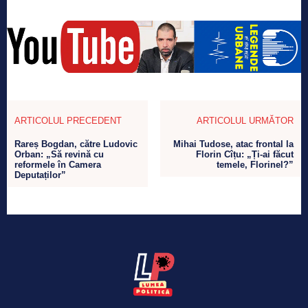
ARTICOLUL PRECEDENT
ARTICOLUL URMĂTOR
Rareș Bogdan, către Ludovic
Mihai Tudose, atac frontal la
Orban: „Să revină cu
Florin Cîțu: „Ți-ai făcut
reformele în Camera
temele, Florinel?”
Deputaților”