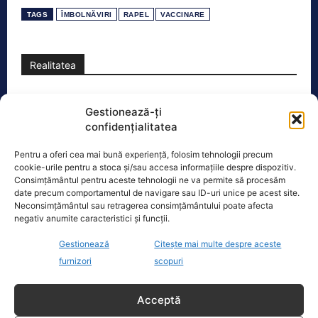
TAGS
ÎMBOLNĂVIRI
RAPEL
VACCINARE
Realitatea
Dronă doborâtă de un avion F‑16 în zona
Gestionează-ți
Padina Buzău -…
confidențialitatea
O dronă a fost doborâtă vineri dimineață de un avion
F‑16 al Forțelor Aeriene Române, în zona Padina, în
Pentru a oferi cea mai bună experiență, folosim tehnologii precum
județul
[...]
cookie-urile pentru a stoca și/sau accesa informațiile despre dispozitiv.
Consimțământul pentru aceste tehnologii ne va permite să procesăm
date precum comportamentul de navigare sau ID-uri unice pe acest site.
Neconsimțământul sau retragerea consimțământului poate afecta
negativ anumite caracteristici și funcții.
Ecopolitic
Gestionează
Citește mai multe despre aceste
Cristoiu: Cu Bolojan am ajuns să retrăim
furnizori
scopuri
vremurile comunismului; probabil, în…
Invitat la Marius Tucă Show, Ion
Acceptă
Cristoiu susține că măsurile anunțate