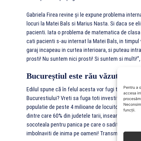
Gabriela Firea revine și le expune problema intern
locuri la Matei Bals si Marius Nasta. Si daca se el
pacienti. Iata o problema de matematica de clasa a
cati pacienti s-au internat la Matei Bals, in timpu
garaj incapeau in curtea interioara, si puteau intra 
prosti! Nu suntem nici prosti! Si suntem si multi!”
Bucureștiul este rău văzut de inv
Pentru a o
Edilul spune că în felul acesta vor fugi toți invest
accesa in
Bucurestiului? Vreti sa fuga toti investitorii din 
procesăm 
Neconsimț
populatie de peste 4 milioane de locuitori, cei 4 mii
funcții.
dintre care 60% din judetele tarii, inseamna un pr
socoteala pentru panica pe care o saditi in suflete
imbolnaviti de inima pe oameni! Transmiteti depres