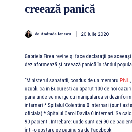
creează panică
20 iulie 2020
de
Andrada Ionescu
Gabriela Firea revine și face declarații pe aceeaș
dezinformează și creează panică în rândul populaț
“Ministerul sanatatii, condus de un membru
PNL
uzuali, ca in Bucuresti au aparut 100 de noi cazuri
pana unde se merge cu manipularea si dezinformare
internari * Spitalul Colentina 0 internari (sunt as
oficiala) * Spitalul Carol Davila 0 internari. Sa ca
90 pacienti. Intrebare: unde sunt cei 90 de pacien
într-o postare pe pagina sa de Facebook.