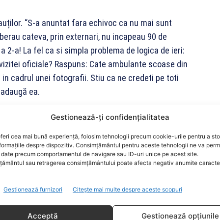
auților. “S-a anuntat fara echivoc ca nu mai sunt
iberau cateva, prin externari, nu incapeau 90 de
 2-a! La fel ca si simpla problema de logica de ieri:
l vizitei oficiale? Raspuns: Cate ambulante scoase din
in cadrul unei fotografii. Stiu ca ne credeti pe toti
, adaugă ea.
estitori
Gestionează-ți confidențialitatea
feri cea mai bună experiență, folosim tehnologii precum cookie-urile pentru a st
itorii din București. “Cui foloseste denigrarea
formațiile despre dispozitiv. Consimțământul pentru aceste tehnologii ne va perm
Capitala tarii? Sa se inchida toate ambasadele? La o
date precum comportamentul de navigare sau ID-uri unice pe acest site.
ământul sau retragerea consimțământului poate afecta negativ anumite caracteri
 de pacienti covid internati in Bucuresti, in 5 luni,
ocent foarte mic. Nici pe departe focar! Veti da
Gestionează furnizori
Citește mai multe despre aceste scopuri
le romanilor! Si pentru defaimarea Capitalei! Ii
ie comunitara!”, încheie Firea.
Acceptă
Gestionează opțiunile