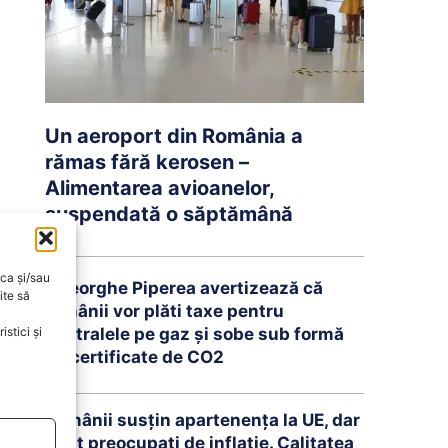
Un aeroport din România a
rămas fără kerosen –
Alimentarea avioanelor,
suspendată o săptămână
oca și/sau
Gheorghe Piperea avertizează că
ite să
românii vor plăti taxe pentru
stici și
centralele pe gaz și sobe sub formă
de certificate de CO2
Românii susțin apartenența la UE, dar
sunt preocupați de inflație. Calitatea