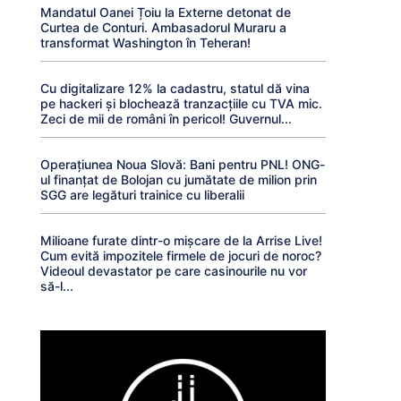
Mandatul Oanei Țoiu la Externe detonat de
Curtea de Conturi. Ambasadorul Muraru a
transformat Washington în Teheran!
Cu digitalizare 12% la cadastru, statul dă vina
pe hackeri și blochează tranzacțiile cu TVA mic.
Zeci de mii de români în pericol! Guvernul...
Operațiunea Noua Slovă: Bani pentru PNL! ONG-
ul finanțat de Bolojan cu jumătate de milion prin
SGG are legături trainice cu liberalii
Milioane furate dintr-o mișcare de la Arrise Live!
Cum evită impozitele firmele de jocuri de noroc?
Videoul devastator pe care casinourile nu vor
să-l...