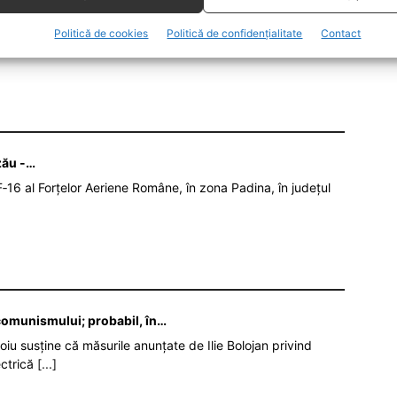
Politică de cookies
Politică de confidențialitate
Contact
L SĂNĂTĂȚII
zău -…
‑16 al Forțelor Aeriene Române, în zona Padina, în județul
 comunismului; probabil, în…
oiu susține că măsurile anunțate de Ilie Bolojan privind
ectrică
[...]