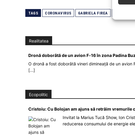
TAGS
CORONAVIRUS
GABRIELA FIREA
MINISTERU
Realitatea
Dronă doborâtă de un avion F‑16 în zona Padina Bu
O dronă a fost doborâtă vineri dimineață de un avion F
[...]
Ecopolitic
Cristoiu: Cu Bolojan am ajuns să retrăim vremurile
Invitat la Marius Tucă Show, Ion Crist
reducerea consumului de energie el