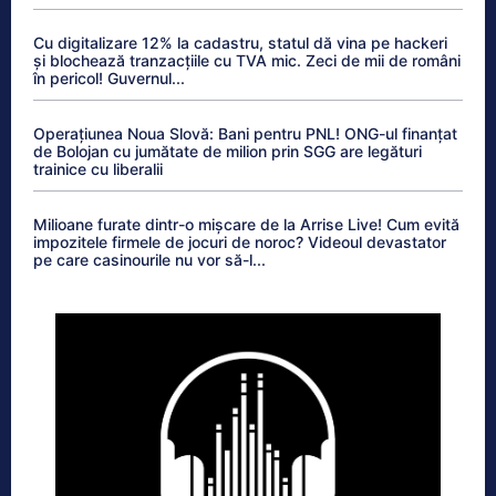
Cu digitalizare 12% la cadastru, statul dă vina pe hackeri
și blochează tranzacțiile cu TVA mic. Zeci de mii de români
în pericol! Guvernul...
Operațiunea Noua Slovă: Bani pentru PNL! ONG-ul finanțat
de Bolojan cu jumătate de milion prin SGG are legături
trainice cu liberalii
Milioane furate dintr-o mișcare de la Arrise Live! Cum evită
impozitele firmele de jocuri de noroc? Videoul devastator
pe care casinourile nu vor să-l...