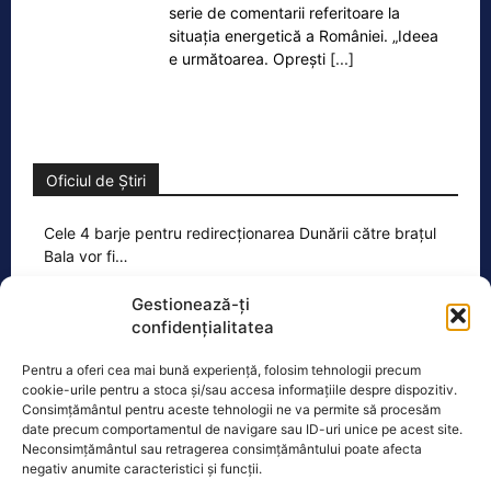
serie de comentarii referitoare la
situația energetică a României. „Ideea
e următoarea. Oprești
[...]
Oficiul de Știri
Cele 4 barje pentru redirecționarea Dunării către brațul
Bala vor fi…
Cele 4 barje vor fi scufundate vineri, 7
Gestionează-ți
august. Autoritățile au intrat în linie
confidențialitatea
dreaptă cu una dintre cele mai
[...]
Pentru a oferi cea mai bună experiență, folosim tehnologii precum
cookie-urile pentru a stoca și/sau accesa informațiile despre dispozitiv.
Consimțământul pentru aceste tehnologii ne va permite să procesăm
date precum comportamentul de navigare sau ID-uri unice pe acest site.
Neconsimțământul sau retragerea consimțământului poate afecta
negativ anumite caracteristici și funcții.