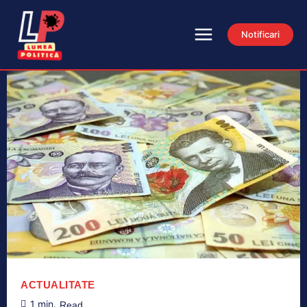
Notificari
ACTUALITATE
1
min.
Read