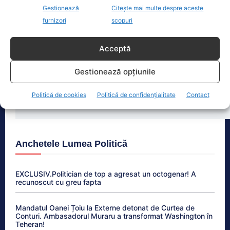
Ultimele știri
Gestionează
Citește mai multe despre aceste
furnizori
scopuri
Alina Gorghiu, uluită după ce oamenii lui Fritz l-au
trădat şi au votat Legea AN
Acceptă
Primul tren PESA a intrar pe ruta București-Brașov,
dar toate circulă fără asigurare
Gestionează opțiunile
Peiu îl acuză pe Nicușor Dan că minte în privința
Politică de cookies
Politică de confidențialitate
Contact
aderării la zona euro: „Nu există niciun consens”
Anchetele Lumea Politică
EXCLUSIV.Politician de top a agresat un octogenar! A
recunoscut cu greu fapta
Mandatul Oanei Țoiu la Externe detonat de Curtea de
Conturi. Ambasadorul Muraru a transformat Washington în
Teheran!