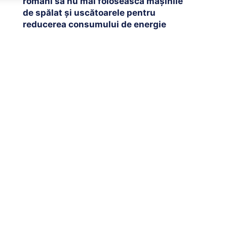
români să nu mai folosească mașinile
de spălat și uscătoarele pentru
reducerea consumului de energie