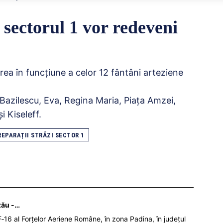
 sectorul 1 vor redeveni
ea în funcțiune a celor 12 fântâni arteziene
 Bazilescu, Eva, Regina Maria, Piața Amzei,
i Kiseleff.
REPARAȚII STRĂZI SECTOR 1
zău -…
‑16 al Forțelor Aeriene Române, în zona Padina, în județul