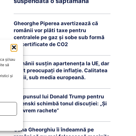
suspendată o săptămână
Gheorghe Piperea avertizează că
românii vor plăti taxe pentru
centralele pe gaz și sobe sub formă
de certificate de CO2
oca și/sau
Românii susțin apartenența la UE, dar
ite să
sunt preocupați de inflație. Calitatea
stici și
vieții, sub media europeană.
Răspunsul lui Donald Trump pentru
Zelenski schimbă tonul discuției: „Și
noi vrem rachete”
Oana Gheorghiu îi îndeamnă pe