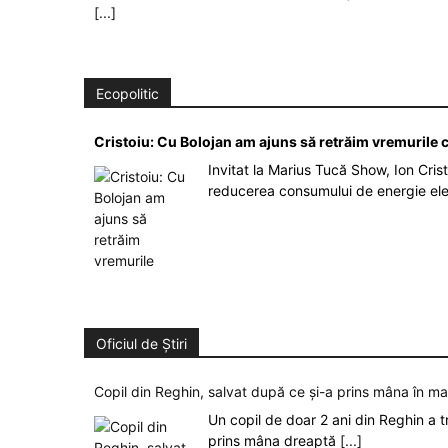
[...]
Ecopolitic
Cristoiu: Cu Bolojan am ajuns să retrăim vremurile
Invitat la Marius Tucă Show, Ion Crist
reducerea consumului de energie el
Oficiul de Știri
Copil din Reghin, salvat după ce și-a prins mâna în m
Un copil de doar 2 ani din Reghin a t
prins mâna dreaptă
[...]