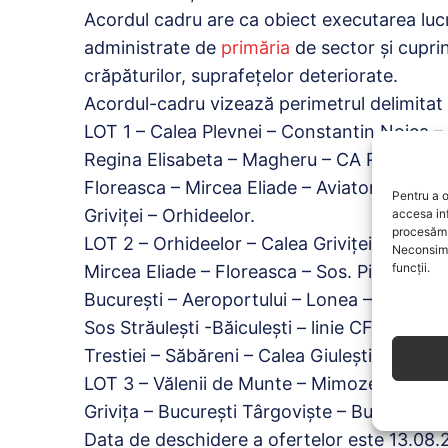
Acordul cadru are ca obiect executarea lucrăr
administrate de
primăria
de sector şi cuprin
crăpăturilor, suprafeţelor deteriorate.
Acordul-cadru vizează perimetrul delimitat 
LOT 1 – Calea Plevnei – Constantin Noica –
Regina Elisabeta – Magheru – CA Rosetti – P
Floreasca – Mircea Eliade – Aviatorilor – C
Pentru a o
Griviței – Orhideelor.
accesa in
procesăm 
LOT 2 – Orhideelor – Calea Griviței – Turda
Neconsimț
funcții.
Mircea Eliade – Floreasca – Sos. Pipera – 
București – Aeroportului – Lonea – Buziaș – 
Sos Străulești -Băiculești – linie CF – DN C
Trestiei – Săbăreni – Calea Giulești.
LOT 3 – Vălenii de Munte – Mimozei – Margine
Grivița – București Târgoviște – Buziaș – L
Data de deschidere a ofertelor este 13.08.2