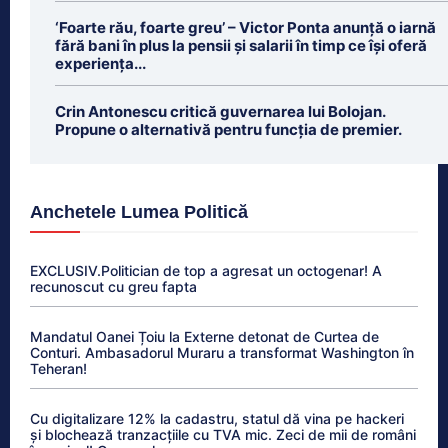
‘Foarte rău, foarte greu’ – Victor Ponta anunță o iarnă
fără bani în plus la pensii și salarii în timp ce își oferă
experiența...
Crin Antonescu critică guvernarea lui Bolojan.
Propune o alternativă pentru funcția de premier.
Anchetele Lumea Politică
EXCLUSIV.Politician de top a agresat un octogenar! A
recunoscut cu greu fapta
Mandatul Oanei Țoiu la Externe detonat de Curtea de
Conturi. Ambasadorul Muraru a transformat Washington în
Teheran!
Cu digitalizare 12% la cadastru, statul dă vina pe hackeri
și blochează tranzacțiile cu TVA mic. Zeci de mii de români