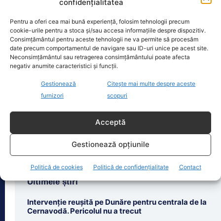
confidențialitatea
Pentru a oferi cea mai bună experiență, folosim tehnologii precum
cookie-urile pentru a stoca și/sau accesa informațiile despre dispozitiv.
Oficiul de Știri
Consimțământul pentru aceste tehnologii ne va permite să procesăm
date precum comportamentul de navigare sau ID-uri unice pe acest site.
Neconsimțământul sau retragerea consimțământului poate afecta
Procurorul George Bucurică a fost reținut după ce a tras
negativ anumite caracteristici și funcții.
cu…
Gestionează
Citește mai multe despre aceste
Procurorul George Bucurică, de la
furnizori
scopuri
Parchetul de pe lângă Tribunalul
Caraș-Severin, a fost reținut pentru 24
de ore după un
[...]
Acceptă
Gestionează opțiunile
Politică de cookies
Politică de confidențialitate
Contact
Ultimele știri
Intervenție reușită pe Dunăre pentru centrala de la
Cernavodă. Pericolul nu a trecut