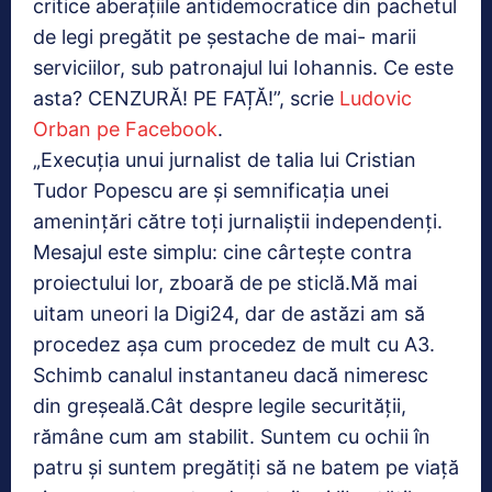
critice aberațiile antidemocratice din pachetul
de legi pregătit pe șestache de mai- marii
serviciilor, sub patronajul lui Iohannis. Ce este
asta? CENZURĂ! PE FAȚĂ!”, scrie
Ludovic
Orban pe Facebook
.
„Execuția unui jurnalist de talia lui Cristian
Tudor Popescu are și semnificația unei
amenințări către toți jurnaliștii independenți.
Mesajul este simplu: cine cârtește contra
proiectului lor, zboară de pe sticlă.Mă mai
uitam uneori la Digi24, dar de astăzi am să
procedez așa cum procedez de mult cu A3.
Schimb canalul instantaneu dacă nimeresc
din greșeală.Cât despre legile securității,
rămâne cum am stabilit. Suntem cu ochii în
patru și suntem pregătiți să ne batem pe viață