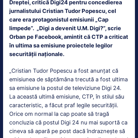
Dreptei, critică Digi24 pentru concedierea
jurnalistului Cristian Tudor Popescu, cel
care era protagonistul emisiunii „Cap
limpede”. „Digi a devenit U.M. Digi?”, scrie
Orban pe Facebook, amintit că CTP a criticat
în ultima sa emisiune proiectele legilor
securității naționale.
„Cristian Tudor Popescu a fost anunțat că
emisiunea de săptămâna trecută a fost ultima
sa emisiune la postul de televiziune Digi 24.
La această ultimă emisiune, CTP, în stilul său
caracteristic, a făcut praf legile securității.
Orice om normal la cap poate să tragă
concluzia că postul Digi 24 nu mai suportă ca
cineva să apară pe post dacă îndraznește să