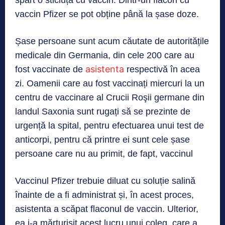
spart o sticluță cu vaccin. Dintr-un flacon cu
vaccin Pfizer se pot obține până la șase doze.
Șase persoane sunt acum căutate de autoritățile
medicale din Germania, din cele 200 care au
asistenta
fost vaccinate de
respectivă în acea
zi. Oamenii care au fost vaccinați miercuri la un
centru de vaccinare al Crucii Roşii germane din
landul Saxonia sunt rugați să se prezinte de
urgență la spital, pentru efectuarea unui test de
anticorpi, pentru că printre ei sunt cele șase
persoane care nu au primit, de fapt, vaccinul
Vaccinul Pfizer trebuie diluat cu soluție salină
înainte de a fi administrat și, în acest proces,
asistenta a scăpat flaconul de vaccin. Ulterior,
ea i-a mărturisit acest lucru unui coleg, care a