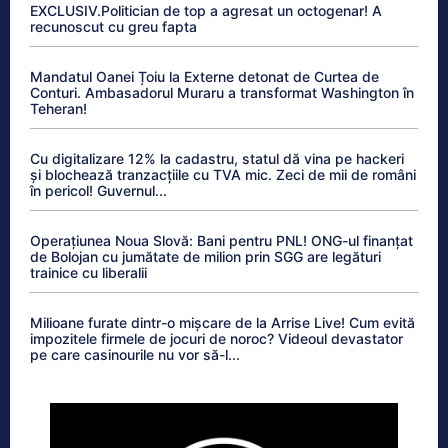
EXCLUSIV.Politician de top a agresat un octogenar! A
recunoscut cu greu fapta
Mandatul Oanei Țoiu la Externe detonat de Curtea de
Conturi. Ambasadorul Muraru a transformat Washington în
Teheran!
Cu digitalizare 12% la cadastru, statul dă vina pe hackeri
și blochează tranzacțiile cu TVA mic. Zeci de mii de români
în pericol! Guvernul...
Operațiunea Noua Slovă: Bani pentru PNL! ONG-ul finanțat
de Bolojan cu jumătate de milion prin SGG are legături
trainice cu liberalii
Milioane furate dintr-o mișcare de la Arrise Live! Cum evită
impozitele firmele de jocuri de noroc? Videoul devastator
pe care casinourile nu vor să-l...