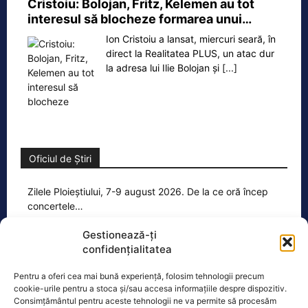
Cristoiu: Bolojan, Fritz, Kelemen au tot
interesul să blocheze formarea unui…
Ion Cristoiu a lansat, miercuri seară, în
direct la Realitatea PLUS, un atac dur
la adresa lui Ilie Bolojan și
[...]
Oficiul de Știri
Zilele Ploieștiului, 7-9 august 2026. De la ce oră încep
concertele…
Zilele Ploieștiului, organizate în
Gestionează-ți
perioada 7-9 august, aduc în centrul
confidențialitatea
orașului trei seri de concert, un
spectacol impresionant cu drone
[...]
Pentru a oferi cea mai bună experiență, folosim tehnologii precum
cookie-urile pentru a stoca și/sau accesa informațiile despre dispozitiv.
Consimțământul pentru aceste tehnologii ne va permite să procesăm