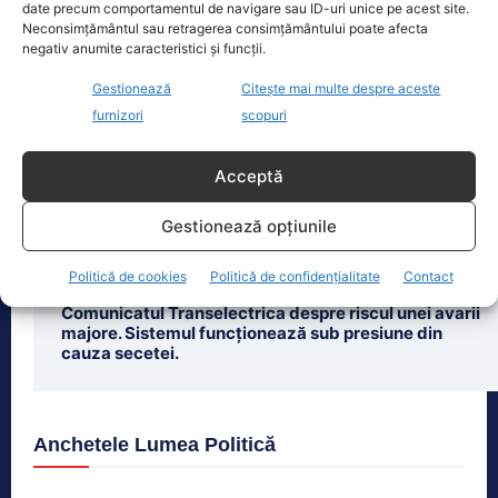
date precum comportamentul de navigare sau ID-uri unice pe acest site.
Neconsimțământul sau retragerea consimțământului poate afecta
negativ anumite caracteristici și funcții.
Ultimele știri
Gestionează
Citește mai multe despre aceste
furnizori
scopuri
Strategia națională pentru biodiversitate, adoptată
în Camera Deputaților. De ce, totuși, USR a votat cu
amendamentele PSD
Acceptă
Dan Dungaciu: Green Deal, eșec major al Comisiei
Gestionează opțiunile
Europene, gândit de un politician cu 14% scor
electoral
Politică de cookies
Politică de confidențialitate
Contact
Comunicatul Transelectrica despre riscul unei avarii
majore. Sistemul funcționează sub presiune din
cauza secetei.
Anchetele Lumea Politică