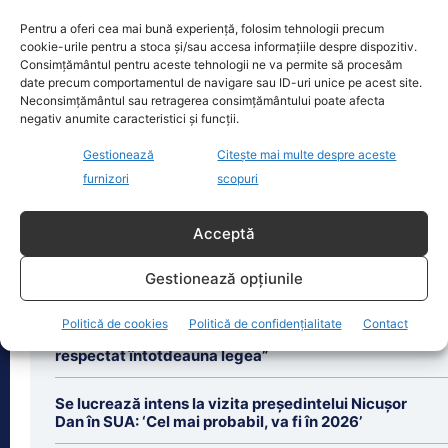
Pentru a oferi cea mai bună experiență, folosim tehnologii precum
Copil din Reghin, salvat după ce și-a prins mâna în
cookie-urile pentru a stoca și/sau accesa informațiile despre dispozitiv.
mașina…
Consimțământul pentru aceste tehnologii ne va permite să procesăm
date precum comportamentul de navigare sau ID-uri unice pe acest site.
Un copil de doar 2 ani din Reghin a
Neconsimțământul sau retragerea consimțământului poate afecta
trecut printr-un moment dramatic,
negativ anumite caracteristici și funcții.
vineri, după ce și-a prins mâna
dreaptă
[...]
Gestionează
Citește mai multe despre aceste
furnizori
scopuri
Acceptă
Gestionează opțiunile
Ultimele știri
Bolojan ezită să publice declarația de avere a
Politică de cookies
Politică de confidențialitate
Contact
partenerei, după ce Nicușor Dan a făcut asta. „Am
respectat întotdeauna legea”
Se lucrează intens la vizita președintelui Nicușor
Dan în SUA: ‘Cel mai probabil, va fi în 2026’