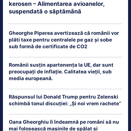
kerosen – Alimentarea avioanelor,
suspendată o săptămână
Gheorghe Piperea avertizează că românii vor
plăti taxe pentru centralele pe gaz și sobe
sub formă de certificate de CO2
Românii susțin apartenența la UE, dar sunt
preocupați de inflație. Calitatea vieții, sub
media europeană.
Răspunsul lui Donald Trump pentru Zelenski
schimbă tonul discuției: „Și noi vrem rachete”
Oana Gheorghiu îi îndeamnă pe români să nu
mai folosească mașinile de spălat și