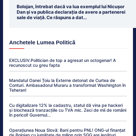
Bolojan, întrebat dacă va lua exemplul lui Nicușor
Dan și va publica declarația de avere a partenerei
sale de viață. Ce răspuns a dat...
Anchetele Lumea Politică
EXCLUSIV.Politician de top a agresat un octogenar! A
recunoscut cu greu fapta
Mandatul Oanei Țoiu la Externe detonat de Curtea de
Conturi. Ambasadorul Muraru a transformat Washington în
Teheran!
Cu digitalizare 12% la cadastru, statul dă vina pe hackeri
și blochează tranzacțiile cu TVA mic. Zeci de mii de români
în pericol! Guvernul...
Operațiunea Noua Slovă: Bani pentru PNL! ONG-ul finanțat
de Bolojan cu jumătate de milion prin SGG are legături