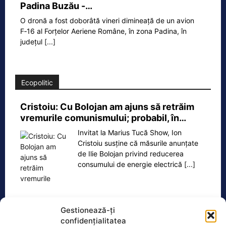
Padina Buzău -…
O dronă a fost doborâtă vineri dimineață de un avion
F‑16 al Forțelor Aeriene Române, în zona Padina, în
județul
[...]
Ecopolitic
Cristoiu: Cu Bolojan am ajuns să retrăim
vremurile comunismului; probabil, în…
Invitat la Marius Tucă Show, Ion
Cristoiu susține că măsurile anunțate
de Ilie Bolojan privind reducerea
consumului de energie electrică
[...]
Gestionează-ți
confidențialitatea
Oficiul de Știri