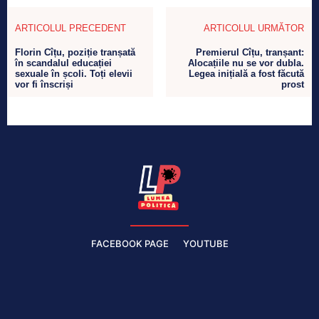
ARTICOLUL PRECEDENT
ARTICOLUL URMĂTOR
Florin Cîțu, poziție tranșată
Premierul Cîțu, tranșant:
în scandalul educației
Alocațiile nu se vor dubla.
sexuale în școli. Toți elevii
Legea inițială a fost făcută
vor fi înscriși
prost
FACEBOOK PAGE
YOUTUBE