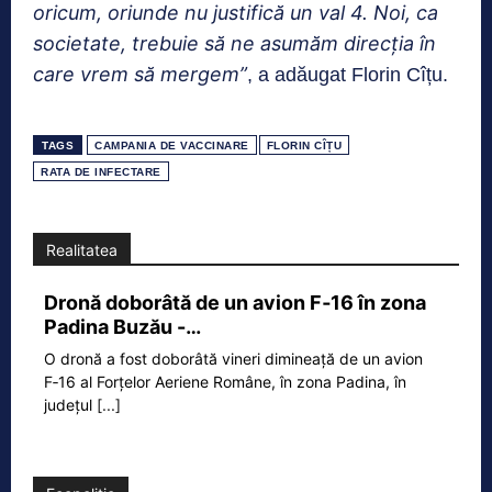
oricum, oriunde nu justifică un val 4. Noi, ca
societate, trebuie să ne asumăm direcția în
care vrem să mergem”
, a adăugat Florin Cîțu.
TAGS
CAMPANIA DE VACCINARE
FLORIN CÎȚU
RATA DE INFECTARE
Realitatea
Dronă doborâtă de un avion F‑16 în zona
Padina Buzău -…
O dronă a fost doborâtă vineri dimineață de un avion
F‑16 al Forțelor Aeriene Române, în zona Padina, în
județul
[...]