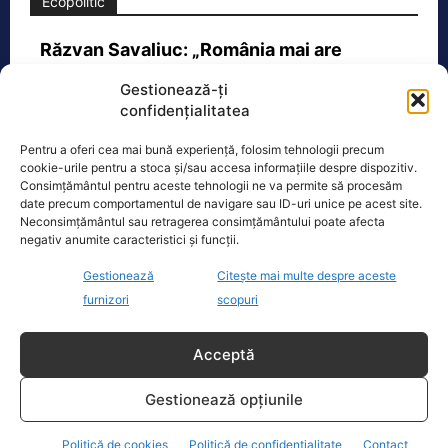
Ecopolitic
Răzvan Savaliuc: „România mai are
Parchet General? Mai are structuri de…
Gestionează-ți
„15 martie 2023 – Ministerul Investitiilor
confidențialitatea
si Proiectelor Europene, condus pe
atunci de PNL-istul Marcel Bolos,
Pentru a oferi cea mai bună experiență, folosim tehnologii precum
anunta plin de trufie:
[...]
cookie-urile pentru a stoca și/sau accesa informațiile despre dispozitiv.
Consimțământul pentru aceste tehnologii ne va permite să procesăm
date precum comportamentul de navigare sau ID-uri unice pe acest site.
Neconsimțământul sau retragerea consimțământului poate afecta
negativ anumite caracteristici și funcții.
Oficiul de Știri
Gestionează
Citește mai multe despre aceste
furnizori
scopuri
Cât costă asigurarea de sănătate în 2026 dacă nu ai
venituri.…
Acceptă
Persoanele fără venituri pot beneficia
în 2026 de asigurare în sistemul public
Gestionează opțiunile
de sănătate dacă optează pentru
plata contribuției de
[...]
Politică de cookies
Politică de confidențialitate
Contact