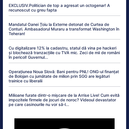
EXCLUSIV.Politician de top a agresat un octogenar! A
recunoscut cu greu fapta
Mandatul Oanei Țoiu la Externe detonat de Curtea de
Conturi. Ambasadorul Muraru a transformat Washington în
Teheran!
Cu digitalizare 12% la cadastru, statul dă vina pe hackeri
și blochează tranzacțiile cu TVA mic. Zeci de mii de români
în pericol! Guvernul...
Operațiunea Noua Slovă: Bani pentru PNL! ONG-ul finanțat
de Bolojan cu jumătate de milion prin SGG are legături
trainice cu liberalii
Milioane furate dintr-o mișcare de la Arrise Live! Cum evită
impozitele firmele de jocuri de noroc? Videoul devastator
pe care casinourile nu vor să-l...