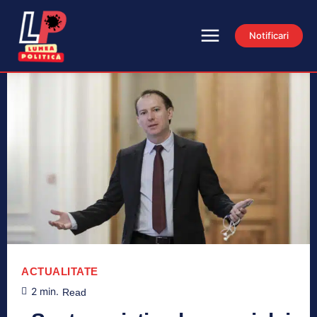
Notificari
ACTUALITATE
2
min.
Read