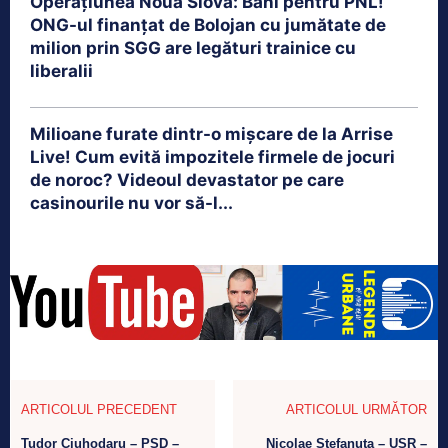
Operațiunea Noua Slovă: Bani pentru PNL!
ONG-ul finanțat de Bolojan cu jumătate de
milion prin SGG are legături trainice cu
liberalii
Milioane furate dintr-o mișcare de la Arrise
Live! Cum evită impozitele firmele de jocuri
de noroc? Videoul devastator pe care
casinourile nu vor să-l...
ARTICOLUL PRECEDENT
ARTICOLUL URMĂTOR
Tudor Ciuhodaru – PSD –
Nicolae Stefanuta – USR –