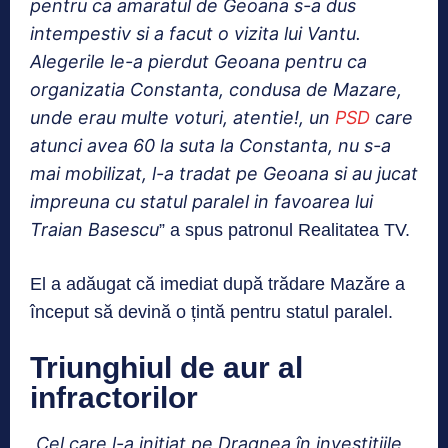
pentru ca amaratul de Geoana s-a dus
intempestiv si a facut o vizita lui Vantu.
Alegerile le-a pierdut Geoana pentru ca
organizatia Constanta, condusa de Mazare,
unde erau multe voturi, atentie!, un
PSD
care
atunci avea 60 la suta la Constanta, nu s-a
mai mobilizat, l-a tradat pe Geoana si au jucat
impreuna cu statul paralel in favoarea lui
Traian Basescu
” a spus patronul Realitatea TV.
El a adăugat că imediat după trădare Mazăre a
început să devină o țintă pentru statul paralel.
Triunghiul de aur al
infractorilor
Cel care l-a inițiat pe Dragnea în investițiile
„