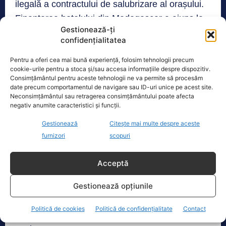
ilegală a contractului de salubrizare al orașului.
Finanțarea hotelului din Madagascar a ajuns la
Gestionează-ți
rândul ei la Curtea Supremă. Mazăre mai are o
confidențialitatea
sentință de 6 ani într-un alt dosar de luare de
mită. DNA mai are în lucru un dosar legat de
Pentru a oferi cea mai bună experiență, folosim tehnologii precum
cookie-urile pentru a stoca și/sau accesa informațiile despre dispozitiv.
emiterea unor autorizații de construire de către
Consimțământul pentru aceste tehnologii ne va permite să procesăm
date precum comportamentul de navigare sau ID-uri unice pe acest site.
Radu Mazăre.
Neconsimțământul sau retragerea consimțământului poate afecta
negativ anumite caracteristici și funcții.
Emilian Schwartenberg
este acuzat că ar fi
Gestionează
Citește mai multe despre aceste
ajutat un om de afaceri israelian să-i dea mită
furnizori
scopuri
chiar lui Radu Mazăre. Acest caz se judecă la
Tribunalul București. Deși el a scăpat anul trecut
Acceptă
de mandatul de urmărire emis în acest caz, nu
Gestionează opțiunile
s-a întors în România. Curtea de Apel a decis ca
afaceristul să rămână urmărit international.
Politică de cookies
Politică de confidențialitate
Contact
Schwartenberg este suspect și în cazul morții lui