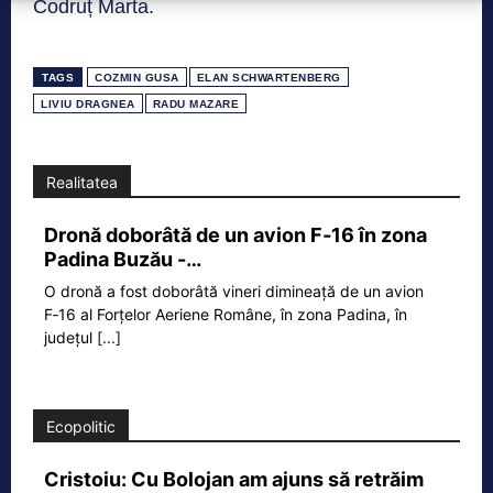
Codruț Marta.
TAGS
COZMIN GUSA
ELAN SCHWARTENBERG
LIVIU DRAGNEA
RADU MAZARE
Realitatea
Dronă doborâtă de un avion F‑16 în zona
Padina Buzău -…
O dronă a fost doborâtă vineri dimineață de un avion
F‑16 al Forțelor Aeriene Române, în zona Padina, în
județul
[...]
Ecopolitic
Cristoiu: Cu Bolojan am ajuns să retrăim