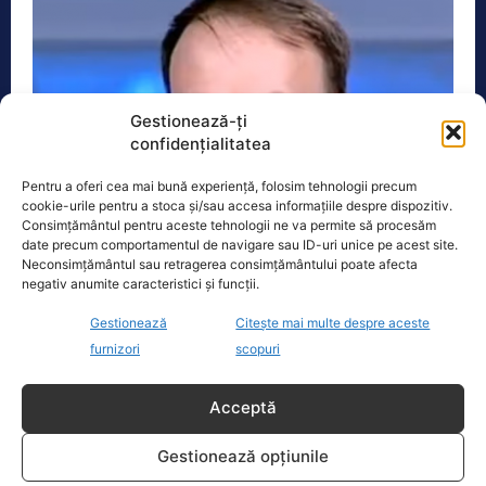
Gestionează-ți
confidențialitatea
Pentru a oferi cea mai bună experiență, folosim tehnologii precum
cookie-urile pentru a stoca și/sau accesa informațiile despre dispozitiv.
Consimțământul pentru aceste tehnologii ne va permite să procesăm
date precum comportamentul de navigare sau ID-uri unice pe acest site.
Neconsimțământul sau retragerea consimțământului poate afecta
negativ anumite caracteristici și funcții.
”Guru Cumpănașu” i-a luat locul lui Guru
Gestionează
Citește mai multe despre aceste
Bivolaru, spune Cozmin Gușă. „Ar trebui dus
furnizori
scopuri
la un control psihiatric”
Acceptă
Actualitate
6 Ianuarie 2021
Guru Cumpănașu i-a luat luat locul lui Guru
Gestionează opțiunile
Bivolaru, crede analistul politic Cozmin Gușă.