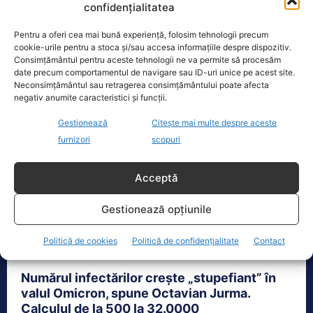
Numărul mare de îmbolnăviri cu coronavirus prin
confidențialitatea
care a trecut România până de curând s-ar putea
Pentru a oferi cea mai bună experiență, folosim tehnologii precum
să fie până...
cookie-urile pentru a stoca și/sau accesa informațiile despre dispozitiv.
Consimțământul pentru aceste tehnologii ne va permite să procesăm
date precum comportamentul de navigare sau ID-uri unice pe acest site.
Neconsimțământul sau retragerea consimțământului poate afecta
negativ anumite caracteristici și funcții.
Gestionează
Citește mai multe despre aceste
furnizori
scopuri
Acceptă
Gestionează opțiunile
Politică de cookies
Politică de confidențialitate
Contact
Numărul infectărilor crește „stupefiant” în
valul Omicron, spune Octavian Jurma.
Calculul de la 500 la 32.0000