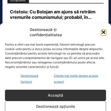
Cristoiu: Cu Bolojan am ajuns să retrăim
vremurile comunismului; probabil, în…
Invitat la Marius Tucă Show, Ion
Gestionează-ți
Cristoiu susține că măsurile anunțate
confidențialitatea
de Ilie Bolojan privind reducerea
consumului de energie electrică
[...]
Pentru a oferi cea mai bună experiență, folosim tehnologii precum
cookie-urile pentru a stoca și/sau accesa informațiile despre dispozitiv.
Consimțământul pentru aceste tehnologii ne va permite să procesăm
date precum comportamentul de navigare sau ID-uri unice pe acest site.
Neconsimțământul sau retragerea consimțământului poate afecta
negativ anumite caracteristici și funcții.
Oficiul de Știri
Gestionează
Citește mai multe despre aceste
Cele 4 barje pentru redirecționarea Dunării către brațul
furnizori
scopuri
Bala vor fi…
Cele 4 barje vor fi scufundate vineri, 7
Acceptă
august. Autoritățile au intrat în linie
dreaptă cu una dintre cele mai
[...]
Gestionează opțiunile