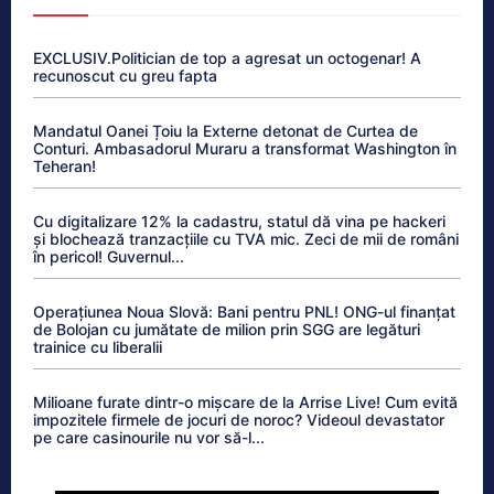
EXCLUSIV.Politician de top a agresat un octogenar! A
recunoscut cu greu fapta
Mandatul Oanei Țoiu la Externe detonat de Curtea de
Conturi. Ambasadorul Muraru a transformat Washington în
Teheran!
Cu digitalizare 12% la cadastru, statul dă vina pe hackeri
și blochează tranzacțiile cu TVA mic. Zeci de mii de români
în pericol! Guvernul...
Operațiunea Noua Slovă: Bani pentru PNL! ONG-ul finanțat
de Bolojan cu jumătate de milion prin SGG are legături
trainice cu liberalii
Milioane furate dintr-o mișcare de la Arrise Live! Cum evită
impozitele firmele de jocuri de noroc? Videoul devastator
pe care casinourile nu vor să-l...