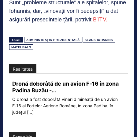
Sunt „probleme structurale” ale spitalelor, spune
Iohannis, dar, „vinovații vor fi pedepsiți” a dat
B1TV.
asigurări președintele țării, potrivit
TAGS
ADMINISTRAȚIA PREZIDENȚIALĂ
KLAUS IOHANNIS
MATEI BALȘ
Realitatea
Dronă doborâtă de un avion F‑16 în zona
Padina Buzău -…
O dronă a fost doborâtă vineri dimineață de un avion
F‑16 al Forțelor Aeriene Române, în zona Padina, în
județul
[...]
Ecopolitic