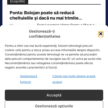
Ecopolitic
Ponta: Bolojan poate să reducă
cheltuielile şi dacă nu mai trimite…
Fostul premier Victor Ponta a făcut o
serie de comentarii referitoare la
Gestionează-ți
situația energetică a României. „Ideea
confidențialitatea
e următoarea. Oprești
[...]
Pentru a oferi cea mai bună experiență, folosim tehnologii precum
cookie-urile pentru a stoca și/sau accesa informațiile despre dispozitiv.
Consimțământul pentru aceste tehnologii ne va permite să procesăm
date precum comportamentul de navigare sau ID-uri unice pe acest site.
Neconsimțământul sau retragerea consimțământului poate afecta
Oficiul de Știri
negativ anumite caracteristici și funcții.
Gestionează
Citește mai multe despre aceste
Cele 4 barje pentru redirecționarea Dunării către brațul
furnizori
scopuri
Bala vor fi…
Cele 4 barje vor fi scufundate vineri, 7
Acceptă
august. Autoritățile au intrat în linie
dreaptă cu una dintre cele mai
[...]
Gestionează opțiunile