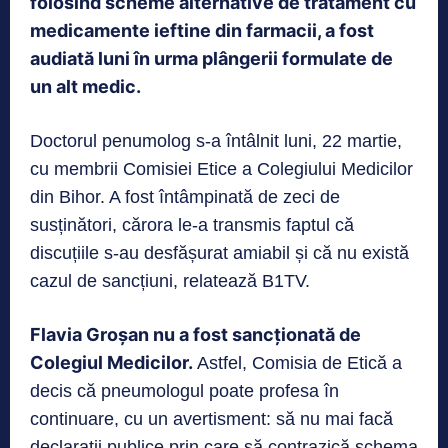
folosind scheme alternative de tratament cu
medicamente ieftine din farmacii, a fost
audiată luni în urma plângerii formulate de
un alt medic.
Doctorul penumolog s-a întâlnit luni, 22 martie,
cu membrii Comisiei Etice a Colegiului Medicilor
din Bihor. A fost întâmpinată de zeci de
susținători, cărora le-a transmis faptul că
discuțiile s-au desfășurat amiabil și că nu există
cazul de sancțiuni, relatează B1TV.
Flavia Groșan nu a fost sancționată de
Colegiul Medicilor.
Astfel, Comisia de Etică a
decis că pneumologul poate profesa în
continuare, cu un avertisment: să nu mai facă
declarații publice prin care să contrazică schema