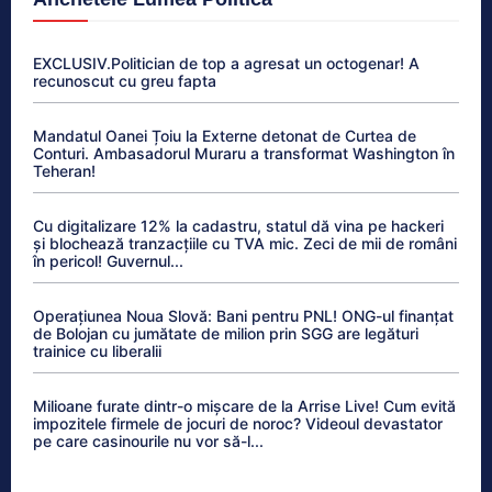
EXCLUSIV.Politician de top a agresat un octogenar! A
recunoscut cu greu fapta
Mandatul Oanei Țoiu la Externe detonat de Curtea de
Conturi. Ambasadorul Muraru a transformat Washington în
Teheran!
Cu digitalizare 12% la cadastru, statul dă vina pe hackeri
și blochează tranzacțiile cu TVA mic. Zeci de mii de români
în pericol! Guvernul...
Operațiunea Noua Slovă: Bani pentru PNL! ONG-ul finanțat
de Bolojan cu jumătate de milion prin SGG are legături
trainice cu liberalii
Milioane furate dintr-o mișcare de la Arrise Live! Cum evită
impozitele firmele de jocuri de noroc? Videoul devastator
pe care casinourile nu vor să-l...