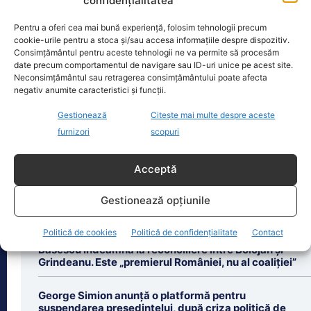
confidențialitatea
Oficiul de Știri
Pentru a oferi cea mai bună experiență, folosim tehnologii precum
cookie-urile pentru a stoca și/sau accesa informațiile despre dispozitiv.
Consimțământul pentru aceste tehnologii ne va permite să procesăm
Zilele Ploieștiului, 7-9 august 2026. De la ce oră încep
date precum comportamentul de navigare sau ID-uri unice pe acest site.
concertele…
Neconsimțământul sau retragerea consimțământului poate afecta
Zilele Ploieștiului, organizate în
negativ anumite caracteristici și funcții.
perioada 7-9 august, aduc în centrul
Gestionează
Citește mai multe despre aceste
orașului trei seri de concert, un
spectacol impresionant cu drone
[...]
furnizori
scopuri
Acceptă
Gestionează opțiunile
Ultimele știri
Politică de cookies
Politică de confidențialitate
Contact
Băsescu îndeamnă la reconciliere între Bolojan și
Grindeanu. Este „premierul României, nu al coaliției”
George Simion anunță o platformă pentru
suspendarea președintelui, după criza politică de