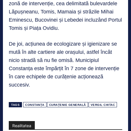
zonă de intervenție, cea delimitată bulevardele
Lăpușneanu, Tomis, Mamaia și străzile Mihai
Eminescu, Bucovinei și Lebedei incluzând Portul
Tomis și Piața Ovidiu.
De joi, acțiunea de ecologizare și igienizare se
mută în alte cartiere ale orașului, astfel încât
nicio stradă să nu fie omisă. Municipiul
Constanța este împărțit în 7 zone de intervenție
în care echipele de curățenie acționează
succesiv.
TAGS
CONSTANȚA
CURAȚENIE GENERALĂ
VERGIL CHITAC
Realitatea