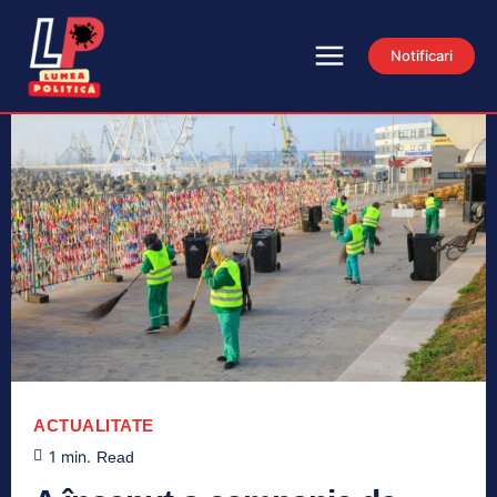
Notificari
ACTUALITATE
1
min.
Read