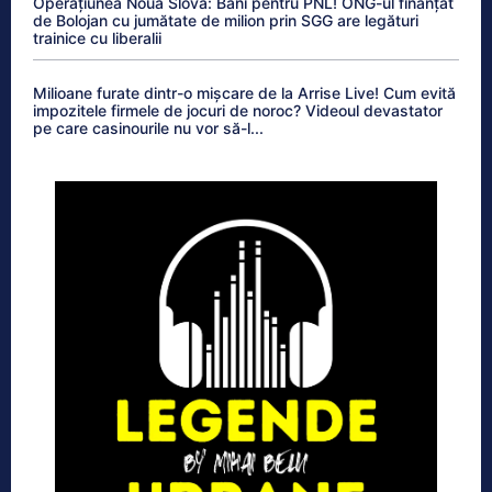
Operațiunea Noua Slovă: Bani pentru PNL! ONG-ul finanțat
de Bolojan cu jumătate de milion prin SGG are legături
trainice cu liberalii
Milioane furate dintr-o mișcare de la Arrise Live! Cum evită
impozitele firmele de jocuri de noroc? Videoul devastator
pe care casinourile nu vor să-l...