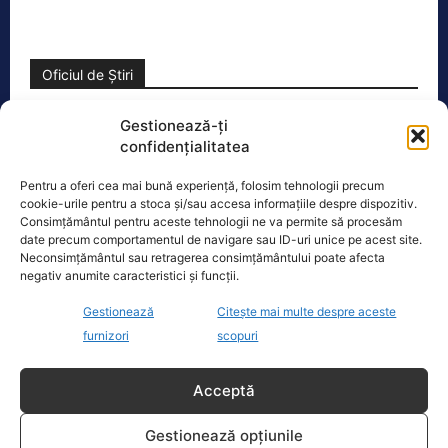
Oficiul de Știri
Copil din Reghin, salvat după ce și-a prins mâna în
Gestionează-ți
mașina…
confidențialitatea
Un copil de doar 2 ani din Reghin a
Pentru a oferi cea mai bună experiență, folosim tehnologii precum
trecut printr-un moment dramatic,
cookie-urile pentru a stoca și/sau accesa informațiile despre dispozitiv.
vineri, după ce și-a prins mâna
Consimțământul pentru aceste tehnologii ne va permite să procesăm
dreaptă
[...]
date precum comportamentul de navigare sau ID-uri unice pe acest site.
Neconsimțământul sau retragerea consimțământului poate afecta
negativ anumite caracteristici și funcții.
Gestionează
Citește mai multe despre aceste
furnizori
scopuri
Ultimele știri
Acceptă
Gestionează opțiunile