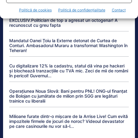
Anchetele Lumea Politică
Politică de cookies
Politică de confidențialitate
Contact
EXCLUSIV.Politician de top a agresat un octogenar! A
recunoscut cu greu fapta
Mandatul Oanei Țoiu la Externe detonat de Curtea de
Conturi. Ambasadorul Muraru a transformat Washington în
Teheran!
Cu digitalizare 12% la cadastru, statul dă vina pe hackeri
și blochează tranzacțiile cu TVA mic. Zeci de mii de români
în pericol! Guvernul...
Operațiunea Noua Slovă: Bani pentru PNL! ONG-ul finanțat
de Bolojan cu jumătate de milion prin SGG are legături
trainice cu liberalii
Milioane furate dintr-o mișcare de la Arrise Live! Cum evită
impozitele firmele de jocuri de noroc? Videoul devastator
pe care casinourile nu vor să-l...