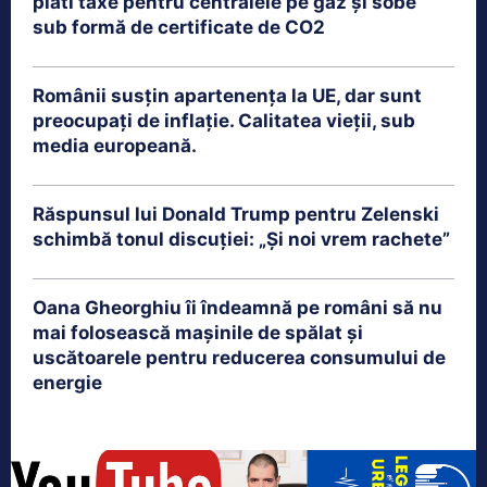
plăti taxe pentru centralele pe gaz și sobe
sub formă de certificate de CO2
Românii susțin apartenența la UE, dar sunt
preocupați de inflație. Calitatea vieții, sub
media europeană.
Răspunsul lui Donald Trump pentru Zelenski
schimbă tonul discuției: „Și noi vrem rachete”
Oana Gheorghiu îi îndeamnă pe români să nu
mai folosească mașinile de spălat și
uscătoarele pentru reducerea consumului de
energie