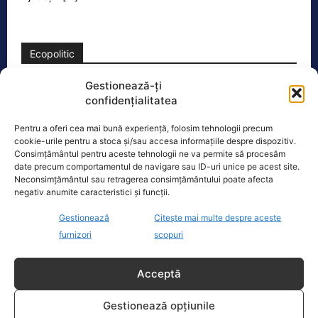
Ecopolitic
Gestionează-ți
Răzvan Savaliuc: „România mai are
confidențialitatea
Parchet General? Mai are structuri de…
„15 martie 2023 – Ministerul Investitiilor
Pentru a oferi cea mai bună experiență, folosim tehnologii precum
si Proiectelor Europene, condus pe
cookie-urile pentru a stoca și/sau accesa informațiile despre dispozitiv.
atunci de PNL-istul Marcel Bolos,
Consimțământul pentru aceste tehnologii ne va permite să procesăm
date precum comportamentul de navigare sau ID-uri unice pe acest site.
anunta plin de trufie:
[...]
Neconsimțământul sau retragerea consimțământului poate afecta
negativ anumite caracteristici și funcții.
Gestionează
Citește mai multe despre aceste
furnizori
scopuri
Oficiul de Știri
Acceptă
Copil din Reghin, salvat după ce și-a prins mâna în
mașina…
Gestionează opțiunile
Un copil de doar 2 ani din Reghin a