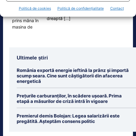
trecut printr-un moment dramatic,
Politică de cookies
Politică de confidențialitate
Contact
vineri, după ce și-a prins mâna
dreaptă
[...]
Ultimele știri
România exportă energie ieftină la prânz și importă
scump seara. Cine sunt câștigătorii din afacerea
energetică
Prețurile carburanților, în scădere ușoară. Prima
etapă a măsurilor de criză intră în vigoare
Premierul demis Bolojan: Legea salarizării este
pregătită. Așteptăm consens politic