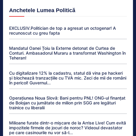
Anchetele Lumea Politică
EXCLUSIV.Politician de top a agresat un octogenar! A
recunoscut cu greu fapta
Mandatul Oanei Țoiu la Externe detonat de Curtea de
Conturi. Ambasadorul Muraru a transformat Washington în
Teheran!
Cu digitalizare 12% la cadastru, statul dă vina pe hackeri
și blochează tranzacțiile cu TVA mic. Zeci de mii de români
în pericol! Guvernul...
Operațiunea Noua Slovă: Bani pentru PNL! ONG-ul finanțat
de Bolojan cu jumătate de milion prin SGG are legături
trainice cu liberalii
Milioane furate dintr-o mișcare de la Arrise Live! Cum evită
impozitele firmele de jocuri de noroc? Videoul devastator
pe care casinourile nu vor să-l...