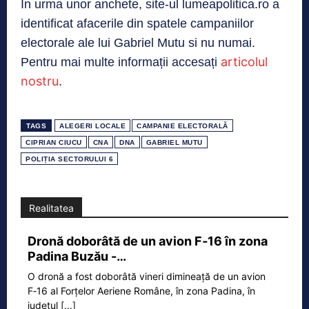
În urma unor anchete, site-ul lumeapolitica.ro a
identificat afacerile din spatele campaniilor
electorale ale lui Gabriel Mutu si nu numai.
articolul
Pentru mai multe informații accesați
nostru
.
TAGS
ALEGERI LOCALE
CAMPANIE ELECTORALĂ
CIPRIAN CIUCU
CNA
DNA
GABRIEL MUTU
POLIȚIA SECTORULUI 6
Realitatea
Dronă doborâtă de un avion F‑16 în zona
Padina Buzău -…
O dronă a fost doborâtă vineri dimineață de un avion
F‑16 al Forțelor Aeriene Române, în zona Padina, în
județul
[...]