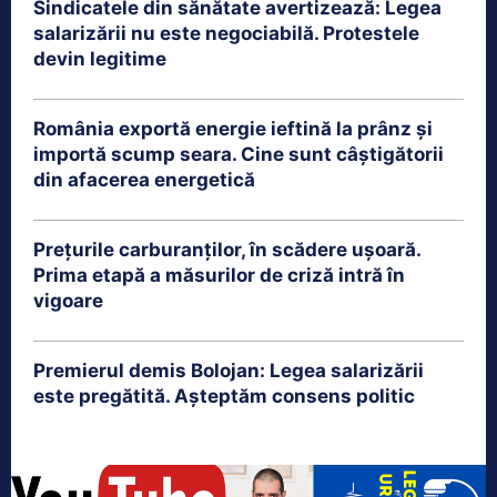
Sindicatele din sănătate avertizează: Legea
salarizării nu este negociabilă. Protestele
devin legitime
România exportă energie ieftină la prânz și
importă scump seara. Cine sunt câștigătorii
din afacerea energetică
Prețurile carburanților, în scădere ușoară.
Prima etapă a măsurilor de criză intră în
vigoare
Premierul demis Bolojan: Legea salarizării
este pregătită. Așteptăm consens politic