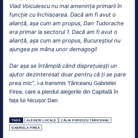
Vlad Voiculescu nu mai amenința primarii în
funcție cu închisoarea. Dacă am fi avut o
alianță, așa cum am propus, Dan Tudorache
era primar la sectorul 1. Dacă am fi avut o
alianță, așa cum am propus, Bucureștiul nu
ajungea pe mâna unor demagogi!
Dar așa se întâmplă când disprețuieșți un
ajutor dezinteresat doar pentru că ți se pare
prea mic”
, i-a transmis Tăriceanu Gabrielei
Firea, care a pierdut alegerile din Capitală în
fața lui Nicușor Dan
TAGS
ALEGERI LOCALE
CĂLIN POPESCU TĂRICEANU
GABRIELA FIREA