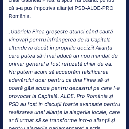
chiar Gabriela Firea, a spus Tăriceanu, pentru
că s-a pus împotriva alianței PSD-ALDE-PRO
România.
„Gabriela Firea greșește atunci când caută
vinovați pentru înfrângerea de la Capitală
altundeva decât în propriile decizii! Alianța
care putea să-i mai aducă un nou mandat de
primar general a fost refuzată chiar de ea.
Nu putem acum să acceptăm falsificarea
adevărului doar pentru ca dna Firea să-și
poată găsi scuze pentru dezastrul pe care l-a
provocat la Capitală. ALDE, Pro România și
PSD au fost în discuții foarte avansate pentru
realizarea unei alianțe la alegerile locale, care
ar fi urmat să se transforme într-o alianţă și
pentru alegerile parlamentare”
a scris