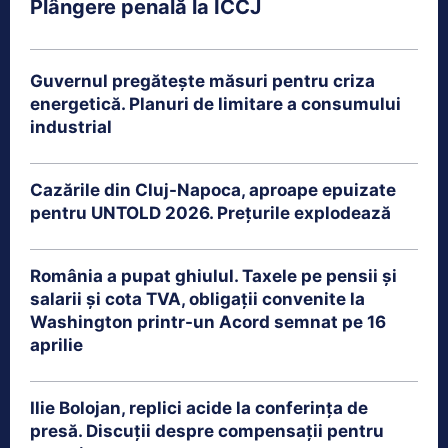
Plângere penală la ÎCCJ
Guvernul pregătește măsuri pentru criza
energetică. Planuri de limitare a consumului
industrial
Cazările din Cluj-Napoca, aproape epuizate
pentru UNTOLD 2026. Prețurile explodează
România a pupat ghiulul. Taxele pe pensii și
salarii și cota TVA, obligații convenite la
Washington printr-un Acord semnat pe 16
aprilie
Ilie Bolojan, replici acide la conferința de
presă. Discuții despre compensații pentru