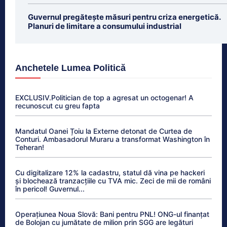
Guvernul pregătește măsuri pentru criza energetică.
Planuri de limitare a consumului industrial
Anchetele Lumea Politică
EXCLUSIV.Politician de top a agresat un octogenar! A
recunoscut cu greu fapta
Mandatul Oanei Țoiu la Externe detonat de Curtea de
Conturi. Ambasadorul Muraru a transformat Washington în
Teheran!
Cu digitalizare 12% la cadastru, statul dă vina pe hackeri
și blochează tranzacțiile cu TVA mic. Zeci de mii de români
în pericol! Guvernul...
Operațiunea Noua Slovă: Bani pentru PNL! ONG-ul finanțat
de Bolojan cu jumătate de milion prin SGG are legături