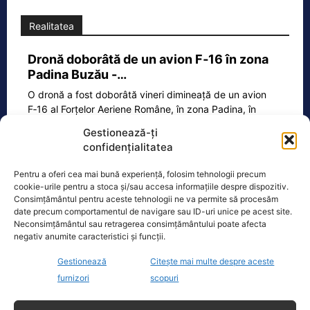
Realitatea
Dronă doborâtă de un avion F‑16 în zona
Padina Buzău -…
O dronă a fost doborâtă vineri dimineață de un avion
F‑16 al Forțelor Aeriene Române, în zona Padina, în
județul
[...]
Gestionează-ți
confidențialitatea
Pentru a oferi cea mai bună experiență, folosim tehnologii precum
Ecopolitic
cookie-urile pentru a stoca și/sau accesa informațiile despre dispozitiv.
Consimțământul pentru aceste tehnologii ne va permite să procesăm
Bolojan dă undă verde Transelectrica să
date precum comportamentul de navigare sau ID-uri unice pe acest site.
Neconsimțământul sau retragerea consimțământului poate afecta
taie curentul companiilor, în contextul…
negativ anumite caracteristici și funcții.
Ilie Bolojan a transmis astăzi că va da
Gestionează
Citește mai multe despre aceste
undă verde Transelectrica să taie
curentul companiilor, în contextul
furnizori
scopuri
actualei crize energetice
[...]