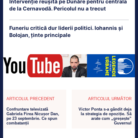
Intervenție reușită pe Dunăre pentru centrala
de la Cernavodă. Pericolul nu a trecut
Funeriu critică dur liderii politici. Iohannis și
Bolojan, ținte principale
ARTICOLUL PRECEDENT
ARTICOLUL URMĂTOR
Confruntare televizată
Victor Ponta s-a gândit deja
Gabriela Firea Nicușor Dan,
la strategia de opoziție. Să
pe 23 septembrie. Ce spun
arate cum „greșește”
combatanții
Guvernul