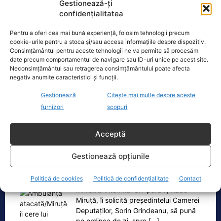
Gestionează-ți
confidențialitatea
Realitatea
Pentru a oferi cea mai bună experiență, folosim tehnologii precum
cookie-urile pentru a stoca și/sau accesa informațiile despre dispozitiv.
Consimțământul pentru aceste tehnologii ne va permite să procesăm
Dronă doborâtă de un avion F‑16 în zona
date precum comportamentul de navigare sau ID-uri unice pe acest site.
Padina Buzău -…
Neconsimțământul sau retragerea consimțământului poate afecta
negativ anumite caracteristici și funcții.
O dronă a fost doborâtă vineri dimineață de un avion
F‑16 al Forțelor Aeriene Române, în zona Padina, în
Gestionează
Citește mai multe despre aceste
județul
[...]
furnizori
scopuri
Acceptă
Ecopolitic
Gestionează opțiunile
Ambulanță atacată/Miruță îi cere lui
Grindeanu să pună pe ordinea de…
Politică de cookies
Politică de confidențialitate
Contact
Ministrul interimar al Apărării, Radu
Miruță, îi solicită președintelui Camerei
Deputaților, Sorin Grindeanu, să pună
pe ordinea de zi, spre
[...]