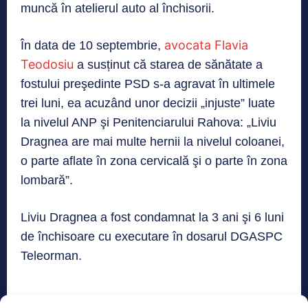
muncă în atelierul auto al închisorii.
avocata Flavia
În data de 10 septembrie,
Teodosiu
a susținut că starea de sănătate a
fostului preşedinte PSD s-a agravat în ultimele
trei luni, ea acuzând unor decizii „injuste” luate
la nivelul ANP şi Penitenciarului Rahova: „Liviu
Dragnea are mai multe hernii la nivelul coloanei,
o parte aflate în zona cervicală şi o parte în zona
lombară”.
Liviu Dragnea a fost condamnat la 3 ani şi 6 luni
de închisoare cu executare în dosarul DGASPC
Teleorman.
TAGS
LIVIU DRAGNEA
MECANIC
PENITENCIARUL RAHOVA