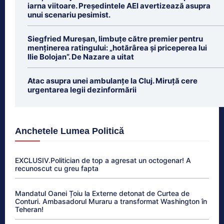
iarna viitoare. Președintele AEI avertizează asupra
unui scenariu pesimist.
Siegfried Mureșan, limbuțe către premier pentru
menținerea ratingului: „hotărârea și priceperea lui
Ilie Bolojan”. De Nazare a uitat
Atac asupra unei ambulanțe la Cluj. Miruță cere
urgentarea legii dezinformării
Anchetele Lumea Politică
EXCLUSIV.Politician de top a agresat un octogenar! A
recunoscut cu greu fapta
Mandatul Oanei Țoiu la Externe detonat de Curtea de
Conturi. Ambasadorul Muraru a transformat Washington în
Teheran!