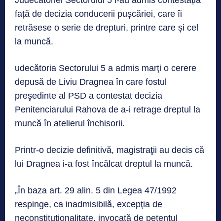
Judecătoriei Sectorului 5 i-au admis contestația
față de decizia conducerii pușcăriei, care îi
retrăsese o serie de drepturi, printre care și cel
la muncă.
udecătoria Sectorului 5 a admis marţi o cerere
depusă de Liviu Dragnea în care fostul
preşedinte al PSD a contestat decizia
Penitenciarului Rahova de a-i retrage dreptul la
muncă în atelierul închisorii.
Printr-o decizie definitivă, magistraţii au decis că
lui Dragnea i-a fost încălcat dreptul la muncă.
„În baza art. 29 alin. 5 din Legea 47/1992
respinge, ca inadmisibilă, excepţia de
neconstituţionalitate, invocată de petentul