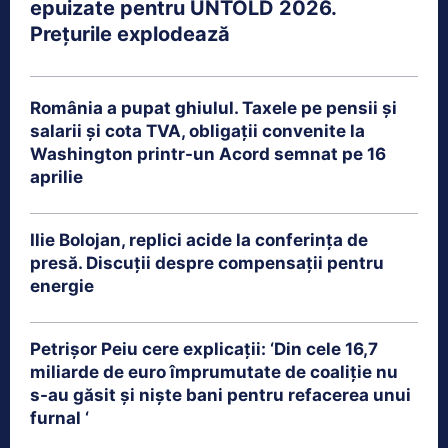
epuizate pentru UNTOLD 2026.
Prețurile explodează
România a pupat ghiulul. Taxele pe pensii și
salarii și cota TVA, obligații convenite la
Washington printr-un Acord semnat pe 16
aprilie
Ilie Bolojan, replici acide la conferința de
presă. Discuții despre compensații pentru
energie
Petrişor Peiu cere explicații: ‘Din cele 16,7
miliarde de euro împrumutate de coaliţie nu
s-au găsit şi nişte bani pentru refacerea unui
furnal ‘