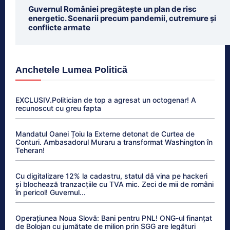
Guvernul României pregătește un plan de risc
energetic. Scenarii precum pandemii, cutremure și
conflicte armate
Anchetele Lumea Politică
EXCLUSIV.Politician de top a agresat un octogenar! A
recunoscut cu greu fapta
Mandatul Oanei Țoiu la Externe detonat de Curtea de
Conturi. Ambasadorul Muraru a transformat Washington în
Teheran!
Cu digitalizare 12% la cadastru, statul dă vina pe hackeri
și blochează tranzacțiile cu TVA mic. Zeci de mii de români
în pericol! Guvernul...
Operațiunea Noua Slovă: Bani pentru PNL! ONG-ul finanțat
de Bolojan cu jumătate de milion prin SGG are legături