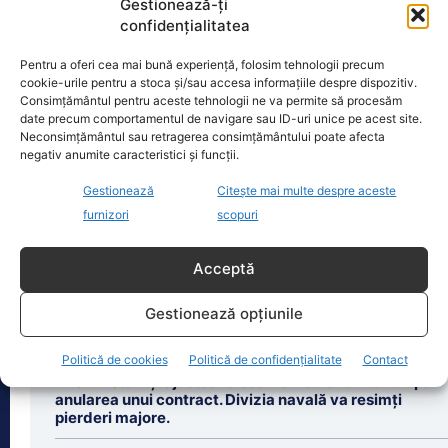
Gestionează-ți
confidențialitatea
Zilele Ploieștiului, 7-9 august 2026. De la ce oră încep
concertele…
Pentru a oferi cea mai bună experiență, folosim tehnologii precum
Zilele Ploieștiului, organizate în
cookie-urile pentru a stoca și/sau accesa informațiile despre dispozitiv.
Consimțământul pentru aceste tehnologii ne va permite să procesăm
perioada 7-9 august, aduc în centrul
date precum comportamentul de navigare sau ID-uri unice pe acest site.
orașului trei seri de concert, un
Neconsimțământul sau retragerea consimțământului poate afecta
spectacol impresionant cu drone
[...]
negativ anumite caracteristici și funcții.
Gestionează
Citește mai multe despre aceste
furnizori
scopuri
Acceptă
Ultimele știri
Gestionează opțiunile
Schimbări majore pentru prosumatori în România.
Noua lege aduce reguli clare și drepturi extinse
Politică de cookies
Politică de confidențialitate
Contact
Rheinmetall își ajustează estimările de vânzări după
anularea unui contract. Divizia navală va resimți
pierderi majore.