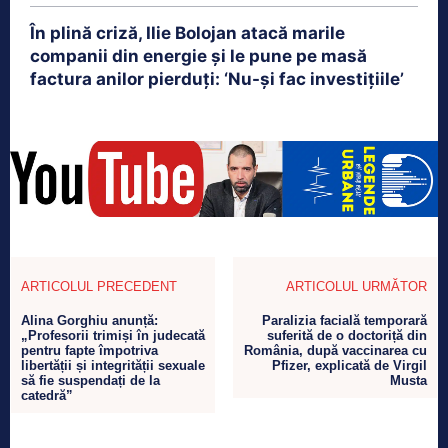
În plină criză, Ilie Bolojan atacă marile
companii din energie și le pune pe masă
factura anilor pierduți: ‘Nu-și fac investițiile’
ARTICOLUL PRECEDENT
ARTICOLUL URMĂTOR
Alina Gorghiu anunță:
Paralizia facială temporară
„Profesorii trimiși în judecată
suferită de o doctoriță din
pentru fapte împotriva
România, după vaccinarea cu
libertății și integrității sexuale
Pfizer, explicată de Virgil
să fie suspendați de la
Musta
catedră”