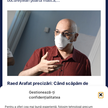
bucureștean poartă mască,...
Raed Arafat precizări: Când scăpăm de
mască?
Gestionează-ți
confidențialitatea
Actualitate
19 Ianuarie 2021
Secretarul de stat în cadrul MAI, Raed Arafat, a
Pentru a oferi cea mai bună experiență, folosim tehnologii precum