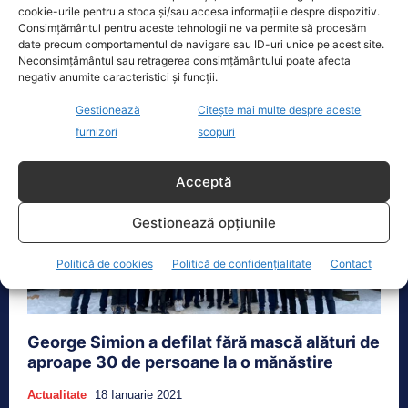
declarat că, după ce un procent mare din populaţie
cookie-urile pentru a stoca și/sau accesa informațiile despre dispozitiv.
se...
Consimțământul pentru aceste tehnologii ne va permite să procesăm
date precum comportamentul de navigare sau ID-uri unice pe acest site.
Neconsimțământul sau retragerea consimțământului poate afecta
negativ anumite caracteristici și funcții.
Gestionează
Citește mai multe despre aceste
furnizori
scopuri
Acceptă
Gestionează opțiunile
Politică de cookies
Politică de confidențialitate
Contact
George Simion a defilat fără mască alături de
aproape 30 de persoane la o mănăstire
Actualitate
18 Ianuarie 2021